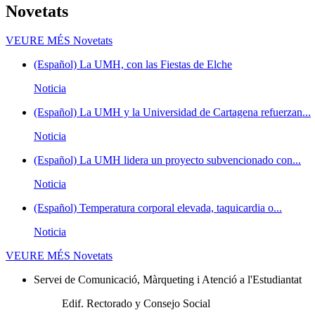
Novetats
VEURE MÉS
Novetats
(Español) La UMH, con las Fiestas de Elche
Noticia
(Español) La UMH y la Universidad de Cartagena refuerzan...
Noticia
(Español) La UMH lidera un proyecto subvencionado con...
Noticia
(Español) Temperatura corporal elevada, taquicardia o...
Noticia
VEURE MÉS
Novetats
Servei de Comunicació, Màrqueting i Atenció a l'Estudiantat
Edif. Rectorado y Consejo Social