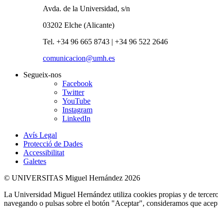
Avda. de la Universidad, s/n
03202 Elche (Alicante)
Tel. +34 96 665 8743 | +34 96 522 2646
comunicacion@umh.es
Segueix-nos
Facebook
Twitter
YouTube
Instagram
LinkedIn
Avís Legal
Protecció de Dades
Accessibilitat
Galetes
© UNIVERSITAS Miguel Hernández 2026
La Universidad Miguel Hernández utiliza cookies propias y de terceros
navegando o pulsas sobre el botón "Aceptar", consideramos que acepta