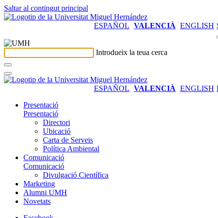
Saltar al contingut principal
ESPAÑOL
VALENCIÀ
ENGLISH
Introdueix la teua cerca
ESPAÑOL
VALENCIÀ
ENGLISH
Presentació
Presentació
Directori
Ubicació
Carta de Serveis
Política Ambiental
Comunicació
Comunicació
Divulgació Científica
Marketing
Alumni UMH
Novetats
Facebook