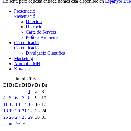
Ho sent, però aquesta entrada només està disponible en
Espanyol Eur
Presentació
Presentació
Directori
Ubicació
Carta de Serveis
Política Ambiental
Comunicació
Comunicació
Divulgació Científica
Marketing
Alumni UMH
Novetats
Juliol 2016
Dl
Dt
Dc
Dj
Dv
Ds
Dg
1
2
3
4
5
6
7
8
9
10
11
12
13
14
15
16
17
18
19
20
21
22
23
24
25
26
27
28
29
30
31
« Jun
Set »