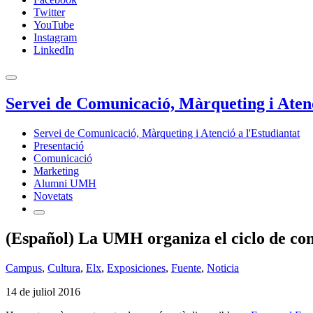
Twitter
YouTube
Instagram
LinkedIn
Servei de Comunicació, Màrqueting i Atenc
Servei de Comunicació, Màrqueting i Atenció a l'Estudiantat
Presentació
Comunicació
Marketing
Alumni UMH
Novetats
(Español) La UMH organiza el ciclo de co
Campus
,
Cultura
,
Elx
,
Exposiciones
,
Fuente
,
Noticia
14 de juliol 2016