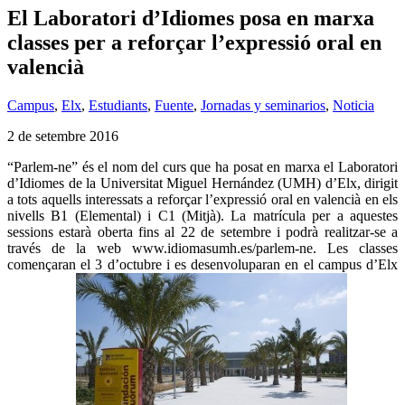
El Laboratori d’Idiomes posa en marxa
classes per a reforçar l’expressió oral en
valencià
Campus
,
Elx
,
Estudiants
,
Fuente
,
Jornadas y seminarios
,
Noticia
2 de setembre 2016
“Parlem-ne” és el nom del curs que ha posat en marxa el Laboratori
d’Idiomes de la Universitat Miguel Hernández (UMH) d’Elx, dirigit
a tots aquells interessats a reforçar l’expressió oral en valencià en els
nivells B1 (Elemental) i C1 (Mitjà). La matrícula per a aquestes
sessions estarà oberta fins al 22 de setembre i podrà realitzar-se a
través de la web www.idiomasumh.es/parlem-ne. Les classes
començaran el 3 d’octubre i es desenvoluparan en el campus d’Elx