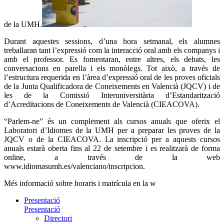
de la UMH.
Durant aquestes sessions, d’una hora setmanal, els alumnes
treballaran tant l’expressió com la interacció oral amb els companys i
amb el professor. Es fomentaran, entre altres, els debats, les
conversacions en parella i els monòlegs. Tot això, a través de
l’estructura requerida en l’àrea d’expressió oral de les proves oficials
de la Junta Qualificadora de Coneixements en Valencià (JQCV) i de
les de la Comissió Interuniversitària d’Estandarització
d’Acreditacions de Coneixements de Valencià (CIEACOVA).
“Parlem-ne” és un complement als cursos anuals que oferix el
Laboratori d’Idiomes de la UMH per a preparar les proves de la
JQCV o de la CIEACOVA. La inscripció per a aquests cursos
anuals estarà oberta fins al 22 de setembre i es realitzarà de forma
online, a través de la web
www.idiomasumh.es/valenciano/inscripcion.
Més informació sobre horaris i matrícula en la w
Presentació
Presentació
Directori