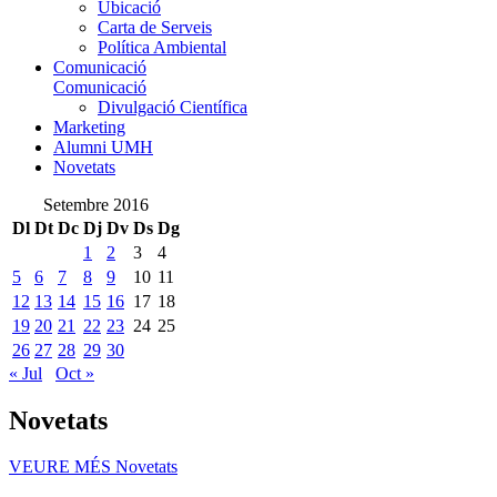
Ubicació
Carta de Serveis
Política Ambiental
Comunicació
Comunicació
Divulgació Científica
Marketing
Alumni UMH
Novetats
Setembre 2016
Dl
Dt
Dc
Dj
Dv
Ds
Dg
1
2
3
4
5
6
7
8
9
10
11
12
13
14
15
16
17
18
19
20
21
22
23
24
25
26
27
28
29
30
« Jul
Oct »
Novetats
VEURE MÉS
Novetats