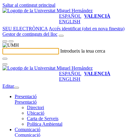
Saltar al contingut principal
ESPAÑOL
VALENCIÀ
ENGLISH
SEU ELECTRÒNICA
Accés identificat (obri en nova finestra)
Gestor de continguts del lloc
Introdueix la teua cerca
ESPAÑOL
VALENCIÀ
ENGLISH
Editar
Presentació
Presentació
Directori
Ubicació
Carta de Serveis
Política Ambiental
Comunicació
Comunicació