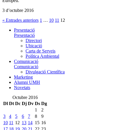
Europeu.
3 d’octubre 2016
« Entrades anteriors
1
…
10
11
12
Presentació
Presentació
Directori
Ubicació
Carta de Serveis
Política Ambiental
Comunicació
Comunicació
Divulgació Científica
Marketing
Alumni UMH
Novetats
Octubre 2016
Dl
Dt
Dc
Dj
Dv
Ds
Dg
1
2
3
4
5
6
7
8
9
10
11
12
13
14
15
16
17
18
19
20
21
22
23