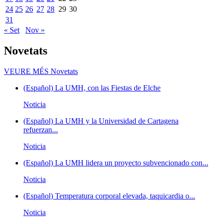
24
25
26
27
28
29
30
31
« Set
Nov »
Novetats
VEURE MÉS
Novetats
(Español) La UMH, con las Fiestas de Elche
Noticia
(Español) La UMH y la Universidad de Cartagena
refuerzan...
Noticia
(Español) La UMH lidera un proyecto subvencionado con...
Noticia
(Español) Temperatura corporal elevada, taquicardia o...
Noticia