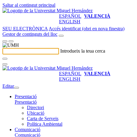
Saltar al contingut principal
ESPAÑOL
VALENCIÀ
ENGLISH
SEU ELECTRÒNICA
Accés identificat (obri en nova finestra)
Gestor de continguts del lloc
Introdueix la teua cerca
ESPAÑOL
VALENCIÀ
ENGLISH
Editar
Presentació
Presentació
Directori
Ubicació
Carta de Serveis
Política Ambiental
Comunicació
Comunicació