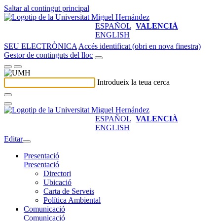
Saltar al contingut principal
ESPAÑOL
VALENCIÀ
ENGLISH
SEU ELECTRÒNICA
Accés identificat (obri en nova finestra)
Gestor de continguts del lloc
Introdueix la teua cerca
ESPAÑOL
VALENCIÀ
ENGLISH
Editar
Presentació
Presentació
Directori
Ubicació
Carta de Serveis
Política Ambiental
Comunicació
Comunicació