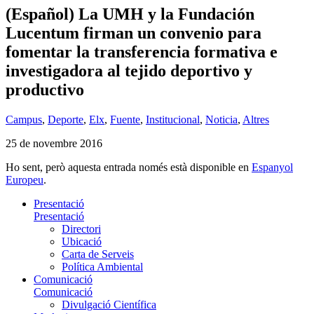
(Español) La UMH y la Fundación
Lucentum firman un convenio para
fomentar la transferencia formativa e
investigadora al tejido deportivo y
productivo
Campus
,
Deporte
,
Elx
,
Fuente
,
Institucional
,
Noticia
,
Altres
25 de novembre 2016
Ho sent, però aquesta entrada només està disponible en
Espanyol
Europeu
.
Presentació
Presentació
Directori
Ubicació
Carta de Serveis
Política Ambiental
Comunicació
Comunicació
Divulgació Científica