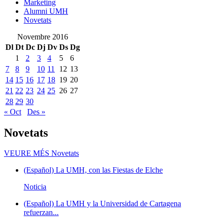
Marketing
Alumni UMH
Novetats
Novembre 2016
Dl
Dt
Dc
Dj
Dv
Ds
Dg
1
2
3
4
5
6
7
8
9
10
11
12
13
14
15
16
17
18
19
20
21
22
23
24
25
26
27
28
29
30
« Oct
Des »
Novetats
VEURE MÉS
Novetats
(Español) La UMH, con las Fiestas de Elche
Noticia
(Español) La UMH y la Universidad de Cartagena
refuerzan...