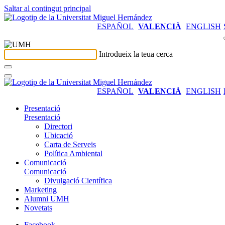
Saltar al contingut principal
ESPAÑOL
VALENCIÀ
ENGLISH
Introdueix la teua cerca
ESPAÑOL
VALENCIÀ
ENGLISH
Presentació
Presentació
Directori
Ubicació
Carta de Serveis
Política Ambiental
Comunicació
Comunicació
Divulgació Científica
Marketing
Alumni UMH
Novetats
Facebook