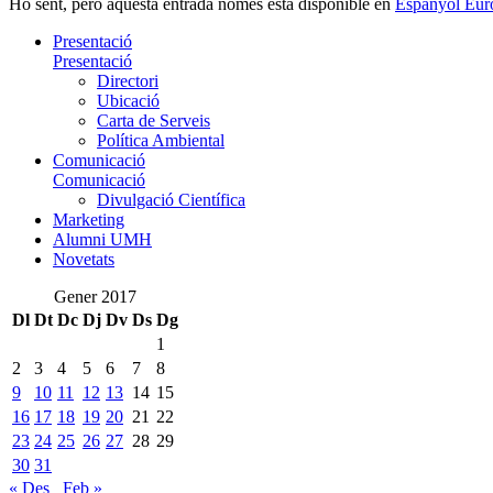
Ho sent, però aquesta entrada només està disponible en
Espanyol Eur
Presentació
Presentació
Directori
Ubicació
Carta de Serveis
Política Ambiental
Comunicació
Comunicació
Divulgació Científica
Marketing
Alumni UMH
Novetats
Gener 2017
Dl
Dt
Dc
Dj
Dv
Ds
Dg
1
2
3
4
5
6
7
8
9
10
11
12
13
14
15
16
17
18
19
20
21
22
23
24
25
26
27
28
29
30
31
« Des
Feb »