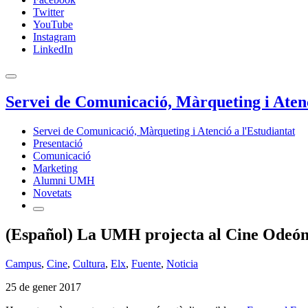
Twitter
YouTube
Instagram
LinkedIn
Servei de Comunicació, Màrqueting i Atenc
Servei de Comunicació, Màrqueting i Atenció a l'Estudiantat
Presentació
Comunicació
Marketing
Alumni UMH
Novetats
(Español) La UMH projecta al Cine Odeón d
Campus
,
Cine
,
Cultura
,
Elx
,
Fuente
,
Noticia
25 de gener 2017