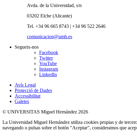
Avda. de la Universidad, s/n
03202 Elche (Alicante)
Tel. +34 96 665 8743 | +34 96 522 2646
comunicacion@umh.es
Segueix-nos
Facebook
Twitter
YouTube
Instagram
LinkedIn
Avís Legal
Protecció de Dades
Accessibilitat
Galetes
© UNIVERSITAS Miguel Hernández 2026
La Universidad Miguel Hernández utiliza cookies propias y de terceros
navegando o pulsas sobre el botón "Aceptar", consideramos que acepta