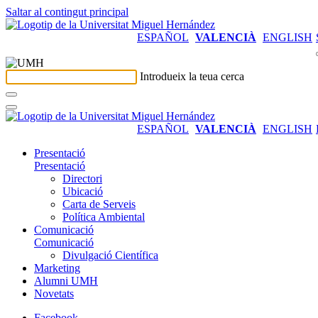
Saltar al contingut principal
ESPAÑOL
VALENCIÀ
ENGLISH
Introdueix la teua cerca
ESPAÑOL
VALENCIÀ
ENGLISH
Presentació
Presentació
Directori
Ubicació
Carta de Serveis
Política Ambiental
Comunicació
Comunicació
Divulgació Científica
Marketing
Alumni UMH
Novetats
Facebook