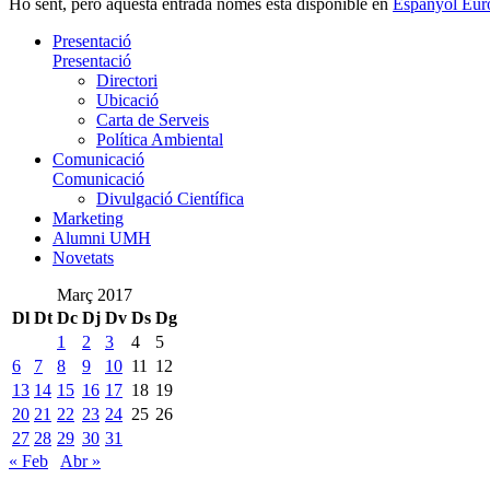
Ho sent, però aquesta entrada només està disponible en
Espanyol Eur
Presentació
Presentació
Directori
Ubicació
Carta de Serveis
Política Ambiental
Comunicació
Comunicació
Divulgació Científica
Marketing
Alumni UMH
Novetats
Març 2017
Dl
Dt
Dc
Dj
Dv
Ds
Dg
1
2
3
4
5
6
7
8
9
10
11
12
13
14
15
16
17
18
19
20
21
22
23
24
25
26
27
28
29
30
31
« Feb
Abr »