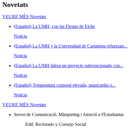
Novetats
VEURE MÉS
Novetats
(Español) La UMH, con las Fiestas de Elche
Noticia
(Español) La UMH y la Universidad de Cartagena refuerzan...
Noticia
(Español) La UMH lidera un proyecto subvencionado con...
Noticia
(Español) Temperatura corporal elevada, taquicardia o...
Noticia
VEURE MÉS
Novetats
Servei de Comunicació, Màrqueting i Atenció a l'Estudiantat
Edif. Rectorado y Consejo Social