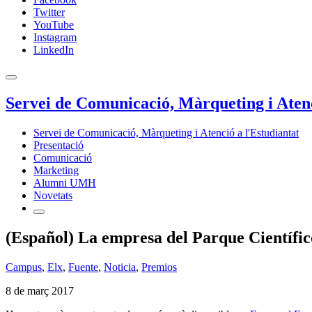
Twitter
YouTube
Instagram
LinkedIn
Servei de Comunicació, Màrqueting i Atenc
Servei de Comunicació, Màrqueting i Atenció a l'Estudiantat
Presentació
Comunicació
Marketing
Alumni UMH
Novetats
(Español) La empresa del Parque Científi
Campus
,
Elx
,
Fuente
,
Noticia
,
Premios
8 de març 2017