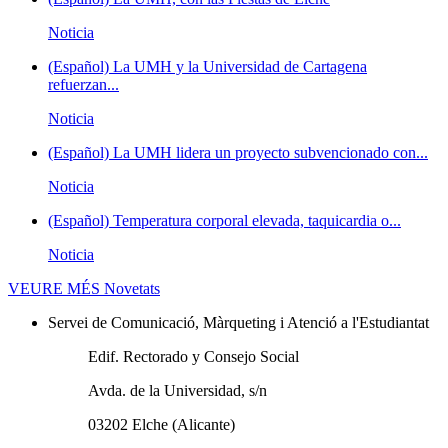
Noticia
(Español) La UMH y la Universidad de Cartagena
refuerzan...
Noticia
(Español) La UMH lidera un proyecto subvencionado con...
Noticia
(Español) Temperatura corporal elevada, taquicardia o...
Noticia
VEURE MÉS
Novetats
Servei de Comunicació, Màrqueting i Atenció a l'Estudiantat
Edif. Rectorado y Consejo Social
Avda. de la Universidad, s/n
03202 Elche (Alicante)