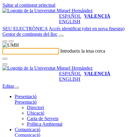
Saltar al contingut principal
ESPAÑOL
VALENCIÀ
ENGLISH
SEU ELECTRÒNICA
Accés identificat (obri en nova finestra)
Gestor de continguts del lloc
Introdueix la teua cerca
ESPAÑOL
VALENCIÀ
ENGLISH
Editar
Presentació
Presentació
Directori
Ubicació
Carta de Serveis
Política Ambiental
Comunicació
Comunicació