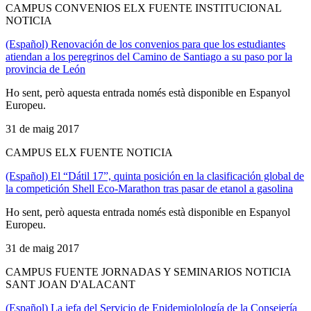
CAMPUS CONVENIOS ELX FUENTE INSTITUCIONAL
NOTICIA
(Español) Renovación de los convenios para que los estudiantes
atiendan a los peregrinos del Camino de Santiago a su paso por la
provincia de León
Ho sent, però aquesta entrada només està disponible en Espanyol
Europeu.
31 de maig 2017
CAMPUS ELX FUENTE NOTICIA
(Español) El “Dátil 17”, quinta posición en la clasificación global de
la competición Shell Eco-Marathon tras pasar de etanol a gasolina
Ho sent, però aquesta entrada només està disponible en Espanyol
Europeu.
31 de maig 2017
CAMPUS FUENTE JORNADAS Y SEMINARIOS NOTICIA
SANT JOAN D'ALACANT
(Español) La jefa del Servicio de Epidemiolología de la Consejería