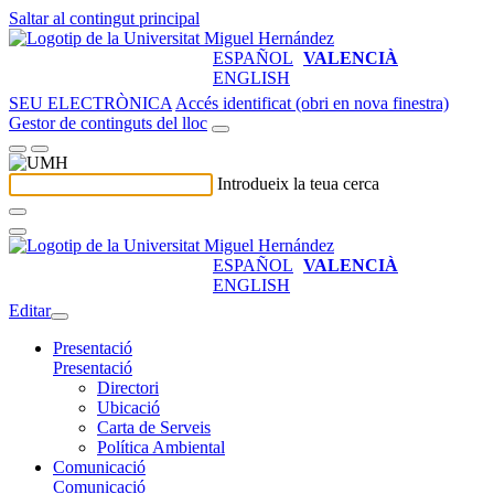
Saltar al contingut principal
ESPAÑOL
VALENCIÀ
ENGLISH
SEU ELECTRÒNICA
Accés identificat (obri en nova finestra)
Gestor de continguts del lloc
Introdueix la teua cerca
ESPAÑOL
VALENCIÀ
ENGLISH
Editar
Presentació
Presentació
Directori
Ubicació
Carta de Serveis
Política Ambiental
Comunicació
Comunicació