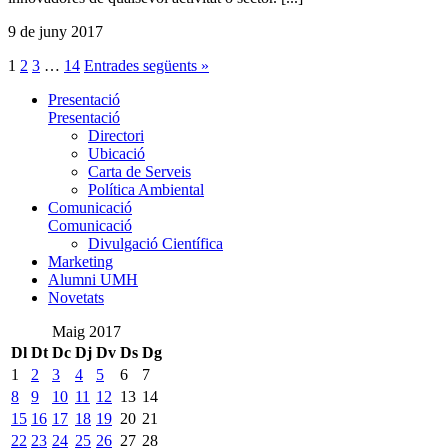
9 de juny 2017
1
2
3
…
14
Entrades següents »
Presentació
Presentació
Directori
Ubicació
Carta de Serveis
Política Ambiental
Comunicació
Comunicació
Divulgació Científica
Marketing
Alumni UMH
Novetats
Maig 2017
Dl
Dt
Dc
Dj
Dv
Ds
Dg
1
2
3
4
5
6
7
8
9
10
11
12
13
14
15
16
17
18
19
20
21
22
23
24
25
26
27
28