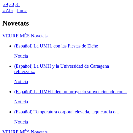
29
30
31
« Abr
Jun »
Novetats
VEURE MÉS
Novetats
(Español) La UMH, con las Fiestas de Elche
Noticia
(Español) La UMH y la Universidad de Cartagena
refuerzan...
Noticia
(Español) La UMH lidera un proyecto subvencionado con...
Noticia
(Español) Temperatura corporal elevada, taquicardia o...
Noticia
VEURE MÉS
Novetats