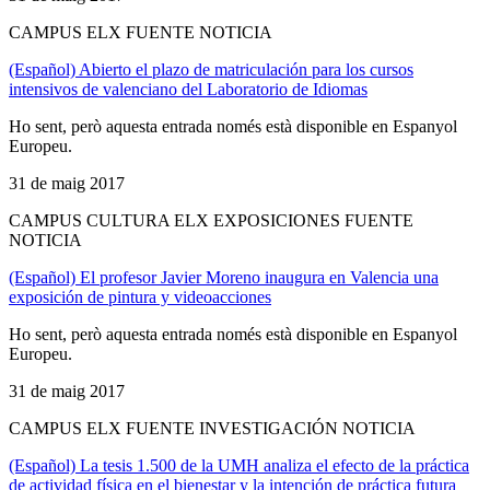
CAMPUS ELX FUENTE NOTICIA
(Español) Abierto el plazo de matriculación para los cursos
intensivos de valenciano del Laboratorio de Idiomas
Ho sent, però aquesta entrada només està disponible en Espanyol
Europeu.
31 de maig 2017
CAMPUS CULTURA ELX EXPOSICIONES FUENTE
NOTICIA
(Español) El profesor Javier Moreno inaugura en Valencia una
exposición de pintura y videoacciones
Ho sent, però aquesta entrada només està disponible en Espanyol
Europeu.
31 de maig 2017
CAMPUS ELX FUENTE INVESTIGACIÓN NOTICIA
(Español) La tesis 1.500 de la UMH analiza el efecto de la práctica
de actividad física en el bienestar y la intención de práctica futura