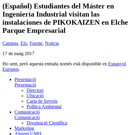
(Español) Estudiantes del Máster en
Ingeniería Industrial visitan las
instalaciones de PIKOKAIZEN en Elche
Parque Empresarial
Campus
,
Elx
,
Fuente
,
Noticia
17 de maig 2017
Ho sent, però aquesta entrada només està disponible en
Espanyol
Europeu
.
Presentació
Presentació
Directori
Ubicació
Carta de Serveis
Política Ambiental
Comunicació
Comunicació
Divulgació Científica
Marketing
Alumni UMH