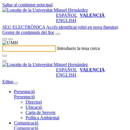
Saltar al contingut principal
ESPAÑOL
VALENCIÀ
ENGLISH
SEU ELECTRÒNICA
Accés identificat (obri en nova finestra)
Gestor de continguts del lloc
Introdueix la teua cerca
ESPAÑOL
VALENCIÀ
ENGLISH
Editar
Presentació
Presentació
Directori
Ubicació
Carta de Serveis
Política Ambiental
Comunicació
Comunicació