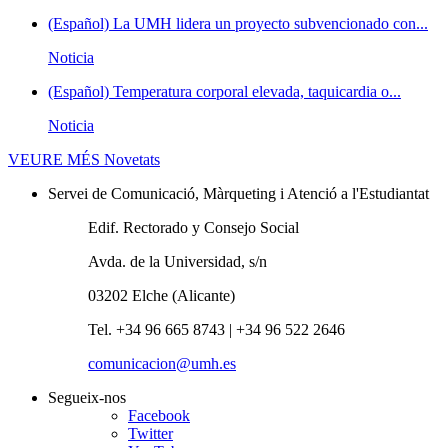
(Español) La UMH lidera un proyecto subvencionado con...
Noticia
(Español) Temperatura corporal elevada, taquicardia o...
Noticia
VEURE MÉS
Novetats
Servei de Comunicació, Màrqueting i Atenció a l'Estudiantat
Edif. Rectorado y Consejo Social
Avda. de la Universidad, s/n
03202 Elche (Alicante)
Tel. +34 96 665 8743 | +34 96 522 2646
comunicacion@umh.es
Segueix-nos
Facebook
Twitter