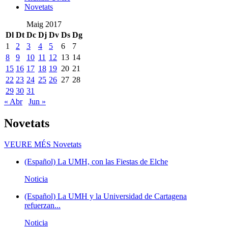
Novetats
Maig 2017
Dl
Dt
Dc
Dj
Dv
Ds
Dg
1
2
3
4
5
6
7
8
9
10
11
12
13
14
15
16
17
18
19
20
21
22
23
24
25
26
27
28
29
30
31
« Abr
Jun »
Novetats
VEURE MÉS
Novetats
(Español) La UMH, con las Fiestas de Elche
Noticia
(Español) La UMH y la Universidad de Cartagena
refuerzan...
Noticia