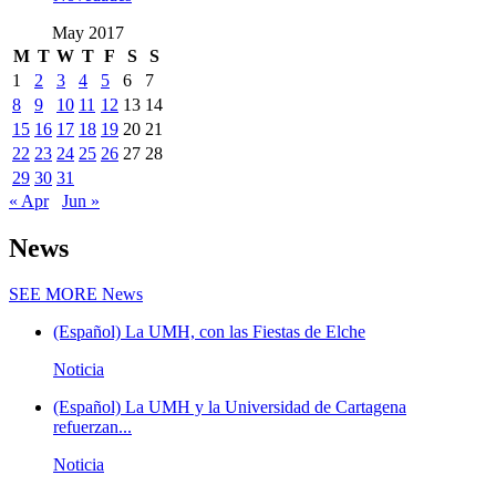
May 2017
M
T
W
T
F
S
S
1
2
3
4
5
6
7
8
9
10
11
12
13
14
15
16
17
18
19
20
21
22
23
24
25
26
27
28
29
30
31
« Apr
Jun »
News
SEE MORE
News
(Español) La UMH, con las Fiestas de Elche
Noticia
(Español) La UMH y la Universidad de Cartagena
refuerzan...
Noticia