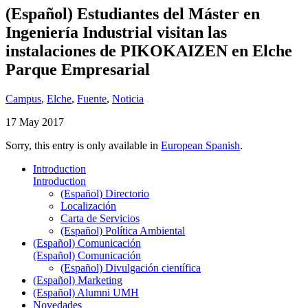
(Español) Estudiantes del Máster en
Ingeniería Industrial visitan las
instalaciones de PIKOKAIZEN en Elche
Parque Empresarial
Campus
,
Elche
,
Fuente
,
Noticia
17 May 2017
Sorry, this entry is only available in
European Spanish
.
Introduction
Introduction
(Español) Directorio
Localización
Carta de Servicios
(Español) Política Ambiental
(Español) Comunicación
(Español) Comunicación
(Español) Divulgación científica
(Español) Marketing
(Español) Alumni UMH
Novedades