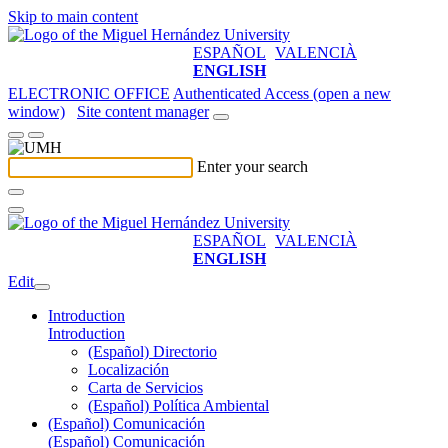
Skip to main content
ESPAÑOL
VALENCIÀ
ENGLISH
ELECTRONIC OFFICE
Authenticated Access (open a new
window)
Site content manager
Enter your search
ESPAÑOL
VALENCIÀ
ENGLISH
Edit
Introduction
Introduction
(Español) Directorio
Localización
Carta de Servicios
(Español) Política Ambiental
(Español) Comunicación
(Español) Comunicación