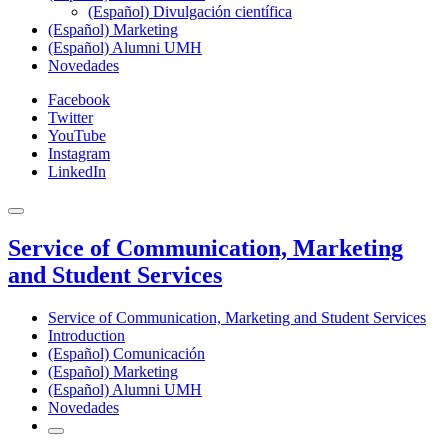
(Español) Divulgación científica
(Español) Marketing
(Español) Alumni UMH
Novedades
Facebook
Twitter
YouTube
Instagram
LinkedIn
Service of Communication, Marketing
and Student Services
Service of Communication, Marketing and Student Services
Introduction
(Español) Comunicación
(Español) Marketing
(Español) Alumni UMH
Novedades