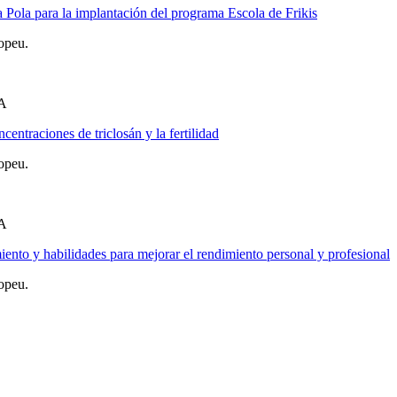
 Pola para la implantación del programa Escola de Frikis
opeu.
A
centraciones de triclosán y la fertilidad
opeu.
A
ento y habilidades para mejorar el rendimiento personal y profesional
opeu.