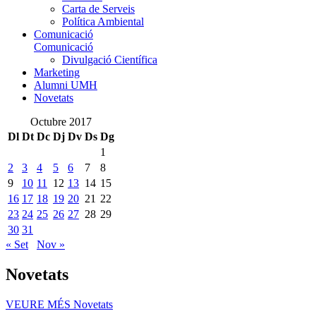
Carta de Serveis
Política Ambiental
Comunicació
Comunicació
Divulgació Científica
Marketing
Alumni UMH
Novetats
Octubre 2017
Dl
Dt
Dc
Dj
Dv
Ds
Dg
1
2
3
4
5
6
7
8
9
10
11
12
13
14
15
16
17
18
19
20
21
22
23
24
25
26
27
28
29
30
31
« Set
Nov »
Novetats
VEURE MÉS
Novetats