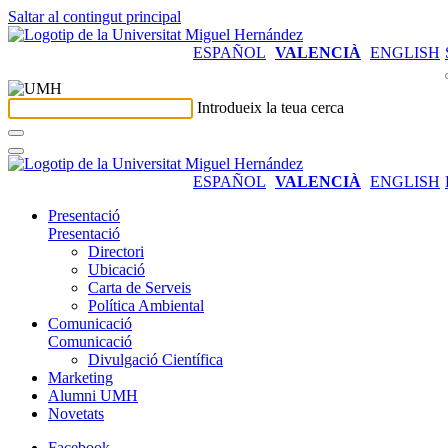
Saltar al contingut principal
ESPAÑOL
VALENCIÀ
ENGLISH
Introdueix la teua cerca
ESPAÑOL
VALENCIÀ
ENGLISH
Presentació
Presentació
Directori
Ubicació
Carta de Serveis
Política Ambiental
Comunicació
Comunicació
Divulgació Científica
Marketing
Alumni UMH
Novetats
Facebook