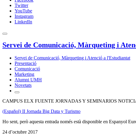
Twitter
YouTube
Instagram
LinkedIn
Servei de Comunicació, Màrqueting i Atenc
Servei de Comunicació, Màrqueting i Atenció a l'Estudiantat
Presentació
Comunicació
Marketing
Alumni UMH
Novetats
CAMPUS ELX FUENTE JORNADAS Y SEMINARIOS NOTICI
(Español) II Jornada Big Data y Turismo
Ho sent, però aquesta entrada només està disponible en Espanyol Eur
24 d’octubre 2017