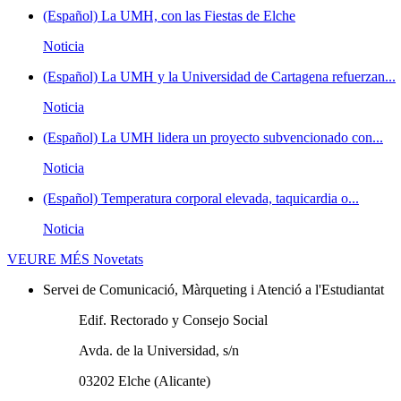
(Español) La UMH, con las Fiestas de Elche
Noticia
(Español) La UMH y la Universidad de Cartagena refuerzan...
Noticia
(Español) La UMH lidera un proyecto subvencionado con...
Noticia
(Español) Temperatura corporal elevada, taquicardia o...
Noticia
VEURE MÉS
Novetats
Servei de Comunicació, Màrqueting i Atenció a l'Estudiantat
Edif. Rectorado y Consejo Social
Avda. de la Universidad, s/n
03202 Elche (Alicante)