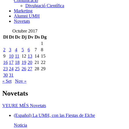
Comunicació
Divulgació Científica
Marketing
Alumni UMH
Novetats
Octubre 2017
Dl
Dt
Dc
Dj
Dv
Ds
Dg
1
2
3
4
5
6
7
8
9
10
11
12
13
14
15
16
17
18
19
20
21
22
23
24
25
26
27
28
29
30
31
« Set
Nov »
Novetats
VEURE MÉS
Novetats
(Español) La UMH, con las Fiestas de Elche
Noticia