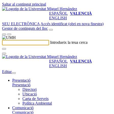
Saltar al contingut principal
ESPAÑOL
VALENCIÀ
ENGLISH
SEU ELECTRÒNICA
Accés identificat (obri en nova finestra)
Gestor de continguts del lloc
Introdueix la teua cerca
ESPAÑOL
VALENCIÀ
ENGLISH
Editar
Presentació
Presentació
Directori
Ubicació
Carta de Serveis
Política Ambiental
Comunicació
Comunicació