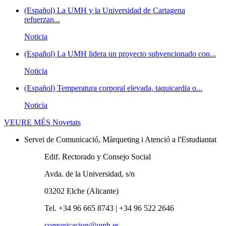
(Español) La UMH y la Universidad de Cartagena
refuerzan...
Noticia
(Español) La UMH lidera un proyecto subvencionado con...
Noticia
(Español) Temperatura corporal elevada, taquicardia o...
Noticia
VEURE MÉS
Novetats
Servei de Comunicació, Màrqueting i Atenció a l'Estudiantat
Edif. Rectorado y Consejo Social
Avda. de la Universidad, s/n
03202 Elche (Alicante)
Tel. +34 96 665 8743 | +34 96 522 2646
comunicacion@umh.es