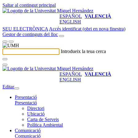
Saltar al contingut principal
ESPAÑOL
VALENCIÀ
ENGLISH
SEU ELECTRÒNICA
Accés identificat (obri en nova finestra)
Gestor de continguts del lloc
Introdueix la teua cerca
ESPAÑOL
VALENCIÀ
ENGLISH
Editar
Presentació
Presentació
Directori
Ubicació
Carta de Serveis
Política Ambiental
Comunicació
Comunicació