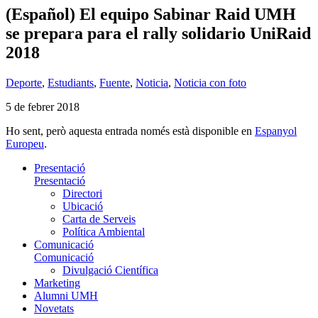
(Español) El equipo Sabinar Raid UMH
se prepara para el rally solidario UniRaid
2018
Deporte
,
Estudiants
,
Fuente
,
Noticia
,
Noticia con foto
5 de febrer 2018
Ho sent, però aquesta entrada només està disponible en
Espanyol
Europeu
.
Presentació
Presentació
Directori
Ubicació
Carta de Serveis
Política Ambiental
Comunicació
Comunicació
Divulgació Científica
Marketing
Alumni UMH
Novetats