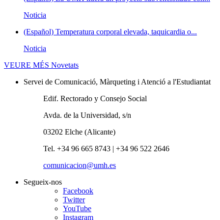
Noticia
(Español) Temperatura corporal elevada, taquicardia o...
Noticia
VEURE MÉS
Novetats
Servei de Comunicació, Màrqueting i Atenció a l'Estudiantat
Edif. Rectorado y Consejo Social
Avda. de la Universidad, s/n
03202 Elche (Alicante)
Tel. +34 96 665 8743 | +34 96 522 2646
comunicacion@umh.es
Segueix-nos
Facebook
Twitter
YouTube
Instagram