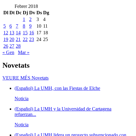
Febrer 2018
Dl
Dt
Dc
Dj
Dv
Ds
Dg
1
2
3
4
5
6
7
8
9
10
11
12
13
14
15
16
17
18
19
20
21
22
23
24
25
26
27
28
« Gen
Mar »
Novetats
VEURE MÉS
Novetats
(Español) La UMH, con las Fiestas de Elche
Noticia
(Español) La UMH y la Universidad de Cartagena
refuerzan...
Noticia
(Español) La UMH lidera un proyecto subvencionado con...