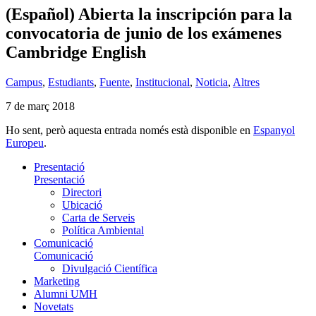
(Español) Abierta la inscripción para la
convocatoria de junio de los exámenes
Cambridge English
Campus
,
Estudiants
,
Fuente
,
Institucional
,
Noticia
,
Altres
7 de març 2018
Ho sent, però aquesta entrada només està disponible en
Espanyol
Europeu
.
Presentació
Presentació
Directori
Ubicació
Carta de Serveis
Política Ambiental
Comunicació
Comunicació
Divulgació Científica
Marketing
Alumni UMH
Novetats