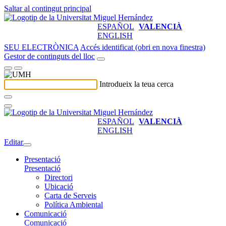
Saltar al contingut principal
ESPAÑOL
VALENCIÀ
ENGLISH
SEU ELECTRÒNICA
Accés identificat (obri en nova finestra)
Gestor de continguts del lloc
Introdueix la teua cerca
ESPAÑOL
VALENCIÀ
ENGLISH
Editar
Presentació
Presentació
Directori
Ubicació
Carta de Serveis
Política Ambiental
Comunicació
Comunicació