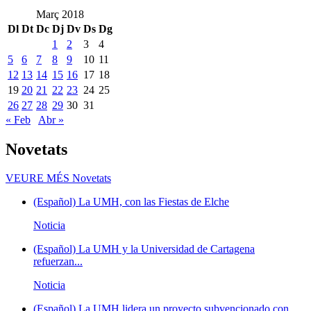
Març 2018
Dl
Dt
Dc
Dj
Dv
Ds
Dg
1
2
3
4
5
6
7
8
9
10
11
12
13
14
15
16
17
18
19
20
21
22
23
24
25
26
27
28
29
30
31
« Feb
Abr »
Novetats
VEURE MÉS
Novetats
(Español) La UMH, con las Fiestas de Elche
Noticia
(Español) La UMH y la Universidad de Cartagena
refuerzan...
Noticia
(Español) La UMH lidera un proyecto subvencionado con...