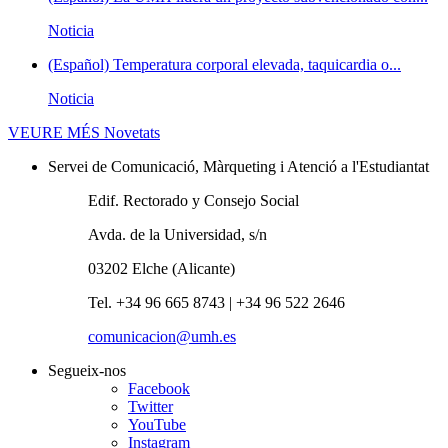
Noticia
(Español) Temperatura corporal elevada, taquicardia o...
Noticia
VEURE MÉS
Novetats
Servei de Comunicació, Màrqueting i Atenció a l'Estudiantat
Edif. Rectorado y Consejo Social
Avda. de la Universidad, s/n
03202 Elche (Alicante)
Tel. +34 96 665 8743 | +34 96 522 2646
comunicacion@umh.es
Segueix-nos
Facebook
Twitter
YouTube
Instagram