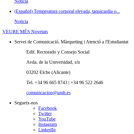
Noticia
(Español) Temperatura corporal elevada, taquicardia o...
Noticia
VEURE MÉS
Novetats
Servei de Comunicació, Màrqueting i Atenció a l'Estudiantat
Edif. Rectorado y Consejo Social
Avda. de la Universidad, s/n
03202 Elche (Alicante)
Tel. +34 96 665 8743 | +34 96 522 2646
comunicacion@umh.es
Segueix-nos
Facebook
Twitter
YouTube
Instagram
LinkedIn