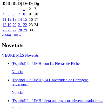
Dl
Dt
Dc
Dj
Dv
Ds
Dg
1
2
3
4
5
6
7
8
9
10
11
12
13
14
15
16
17
18
19
20
21
22
23
24
25
26
27
28
29
30
« Mai
Jul »
Novetats
VEURE MÉS
Novetats
(Español) La UMH, con las Fiestas de Elche
Noticia
(Español) La UMH y la Universidad de Cartagena
refuerzan...
Noticia
(Español) La UMH lidera un proyecto subvencionado con...