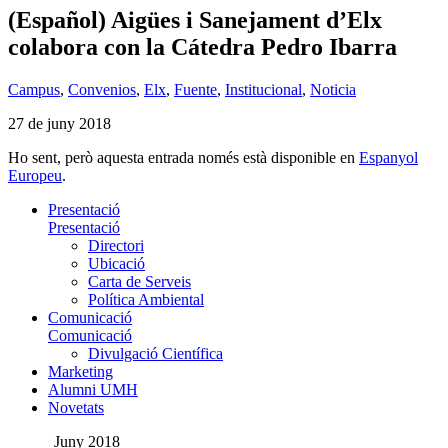
(Español) Aigües i Sanejament d’Elx
colabora con la Cátedra Pedro Ibarra
Campus
,
Convenios
,
Elx
,
Fuente
,
Institucional
,
Noticia
27 de juny 2018
Ho sent, però aquesta entrada només està disponible en
Espanyol
Europeu
.
Presentació
Presentació
Directori
Ubicació
Carta de Serveis
Política Ambiental
Comunicació
Comunicació
Divulgació Científica
Marketing
Alumni UMH
Novetats
Juny 2018