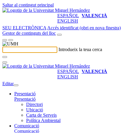
Saltar al contingut principal
ESPAÑOL
VALENCIÀ
ENGLISH
SEU ELECTRÒNICA
Accés identificat (obri en nova finestra)
Gestor de continguts del lloc
Introdueix la teua cerca
ESPAÑOL
VALENCIÀ
ENGLISH
Editar
Presentació
Presentació
Directori
Ubicació
Carta de Serveis
Política Ambiental
Comunicació
Comunicació