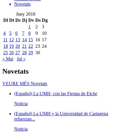
Novetats
Juny 2018
Dl
Dt
Dc
Dj
Dv
Ds
Dg
1
2
3
4
5
6
7
8
9
10
11
12
13
14
15
16
17
18
19
20
21
22
23
24
25
26
27
28
29
30
« Mai
Jul »
Novetats
VEURE MÉS
Novetats
(Español) La UMH, con las Fiestas de Elche
Noticia
(Español) La UMH y la Universidad de Cartagena
refuerzan...
Noticia