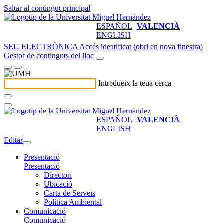
Saltar al contingut principal
ESPAÑOL
VALENCIÀ
ENGLISH
SEU ELECTRÒNICA
Accés identificat (obri en nova finestra)
Gestor de continguts del lloc
Introdueix la teua cerca
ESPAÑOL
VALENCIÀ
ENGLISH
Editar
Presentació
Presentació
Directori
Ubicació
Carta de Serveis
Política Ambiental
Comunicació
Comunicació