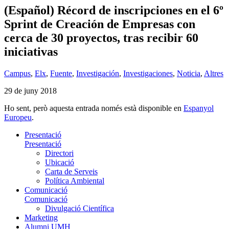
(Español) Récord de inscripciones en el 6º
Sprint de Creación de Empresas con
cerca de 30 proyectos, tras recibir 60
iniciativas
Campus
,
Elx
,
Fuente
,
Investigación
,
Investigaciones
,
Noticia
,
Altres
29 de juny 2018
Ho sent, però aquesta entrada només està disponible en
Espanyol
Europeu
.
Presentació
Presentació
Directori
Ubicació
Carta de Serveis
Política Ambiental
Comunicació
Comunicació
Divulgació Científica
Marketing
Alumni UMH