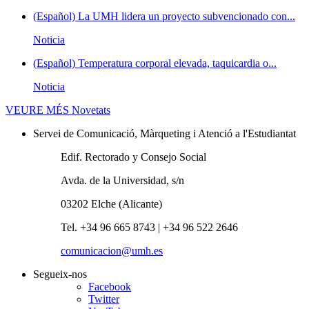
(Español) La UMH lidera un proyecto subvencionado con...
Noticia
(Español) Temperatura corporal elevada, taquicardia o...
Noticia
VEURE MÉS
Novetats
Servei de Comunicació, Màrqueting i Atenció a l'Estudiantat
Edif. Rectorado y Consejo Social
Avda. de la Universidad, s/n
03202 Elche (Alicante)
Tel. +34 96 665 8743 | +34 96 522 2646
comunicacion@umh.es
Segueix-nos
Facebook
Twitter