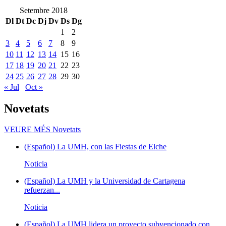
Setembre 2018
Dl
Dt
Dc
Dj
Dv
Ds
Dg
1
2
3
4
5
6
7
8
9
10
11
12
13
14
15
16
17
18
19
20
21
22
23
24
25
26
27
28
29
30
« Jul
Oct »
Novetats
VEURE MÉS
Novetats
(Español) La UMH, con las Fiestas de Elche
Noticia
(Español) La UMH y la Universidad de Cartagena
refuerzan...
Noticia
(Español) La UMH lidera un proyecto subvencionado con...