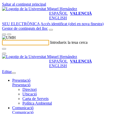
Saltar al contingut principal
ESPAÑOL
VALENCIÀ
ENGLISH
SEU ELECTRÒNICA
Accés identificat (obri en nova finestra)
Gestor de continguts del lloc
Introdueix la teua cerca
ESPAÑOL
VALENCIÀ
ENGLISH
Editar
Presentació
Presentació
Directori
Ubicació
Carta de Serveis
Política Ambiental
Comunicació
Comunicació