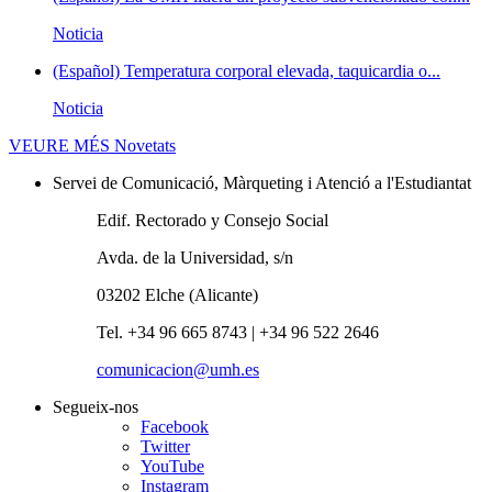
Noticia
(Español) Temperatura corporal elevada, taquicardia o...
Noticia
VEURE MÉS
Novetats
Servei de Comunicació, Màrqueting i Atenció a l'Estudiantat
Edif. Rectorado y Consejo Social
Avda. de la Universidad, s/n
03202 Elche (Alicante)
Tel. +34 96 665 8743 | +34 96 522 2646
comunicacion@umh.es
Segueix-nos
Facebook
Twitter
YouTube
Instagram