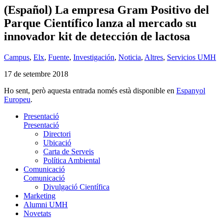
(Español) La empresa Gram Positivo del
Parque Científico lanza al mercado su
innovador kit de detección de lactosa
Campus
,
Elx
,
Fuente
,
Investigación
,
Noticia
,
Altres
,
Servicios UMH
17 de setembre 2018
Ho sent, però aquesta entrada només està disponible en
Espanyol
Europeu
.
Presentació
Presentació
Directori
Ubicació
Carta de Serveis
Política Ambiental
Comunicació
Comunicació
Divulgació Científica
Marketing
Alumni UMH
Novetats