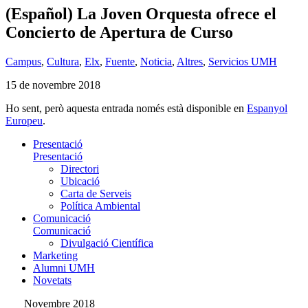
(Español) La Joven Orquesta ofrece el
Concierto de Apertura de Curso
Campus
,
Cultura
,
Elx
,
Fuente
,
Noticia
,
Altres
,
Servicios UMH
15 de novembre 2018
Ho sent, però aquesta entrada només està disponible en
Espanyol
Europeu
.
Presentació
Presentació
Directori
Ubicació
Carta de Serveis
Política Ambiental
Comunicació
Comunicació
Divulgació Científica
Marketing
Alumni UMH
Novetats
Novembre 2018