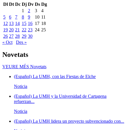
Dl
Dt
Dc
Dj
Dv
Ds
Dg
1
2
3
4
5
6
7
8
9
10
11
12
13
14
15
16
17
18
19
20
21
22
23
24
25
26
27
28
29
30
« Oct
Des »
Novetats
VEURE MÉS
Novetats
(Español) La UMH, con las Fiestas de Elche
Noticia
(Español) La UMH y la Universidad de Cartagena
refuerzan...
Noticia
(Español) La UMH lidera un proyecto subvencionado con...