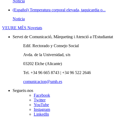
Noticia
(Español) Temperatura corporal elevada, taquicardia o...
Noticia
VEURE MÉS
Novetats
Servei de Comunicació, Màrqueting i Atenció a l'Estudiantat
Edif. Rectorado y Consejo Social
Avda. de la Universidad, s/n
03202 Elche (Alicante)
Tel. +34 96 665 8743 | +34 96 522 2646
comunicacion@umh.es
Segueix-nos
Facebook
Twitter
YouTube
Instagram
LinkedIn