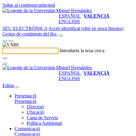
Saltar al contingut principal
ESPAÑOL
VALENCIÀ
ENGLISH
SEU ELECTRÒNICA
Accés identificat (obri en nova finestra)
Gestor de continguts del lloc
Introdueix la teua cerca
ESPAÑOL
VALENCIÀ
ENGLISH
Editar
Presentació
Presentació
Directori
Ubicació
Carta de Serveis
Política Ambiental
Comunicació
Comunicació