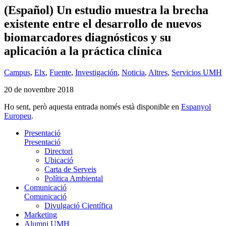
(Español) Un estudio muestra la brecha
existente entre el desarrollo de nuevos
biomarcadores diagnósticos y su
aplicación a la práctica clínica
Campus
,
Elx
,
Fuente
,
Investigación
,
Noticia
,
Altres
,
Servicios UMH
20 de novembre 2018
Ho sent, però aquesta entrada només està disponible en
Espanyol
Europeu
.
Presentació
Presentació
Directori
Ubicació
Carta de Serveis
Política Ambiental
Comunicació
Comunicació
Divulgació Científica
Marketing
Alumni UMH