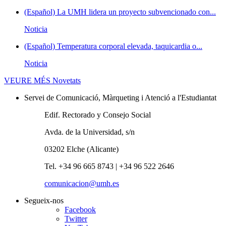
(Español) La UMH lidera un proyecto subvencionado con...
Noticia
(Español) Temperatura corporal elevada, taquicardia o...
Noticia
VEURE MÉS
Novetats
Servei de Comunicació, Màrqueting i Atenció a l'Estudiantat
Edif. Rectorado y Consejo Social
Avda. de la Universidad, s/n
03202 Elche (Alicante)
Tel. +34 96 665 8743 | +34 96 522 2646
comunicacion@umh.es
Segueix-nos
Facebook
Twitter