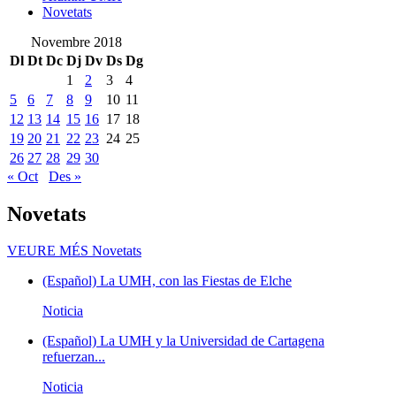
Novetats
Novembre 2018
Dl
Dt
Dc
Dj
Dv
Ds
Dg
1
2
3
4
5
6
7
8
9
10
11
12
13
14
15
16
17
18
19
20
21
22
23
24
25
26
27
28
29
30
« Oct
Des »
Novetats
VEURE MÉS
Novetats
(Español) La UMH, con las Fiestas de Elche
Noticia
(Español) La UMH y la Universidad de Cartagena
refuerzan...
Noticia