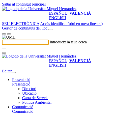
Saltar al contingut principal
ESPAÑOL
VALENCIÀ
ENGLISH
SEU ELECTRÒNICA
Accés identificat (obri en nova finestra)
Gestor de continguts del lloc
Introdueix la teua cerca
ESPAÑOL
VALENCIÀ
ENGLISH
Editar
Presentació
Presentació
Directori
Ubicació
Carta de Serveis
Política Ambiental
Comunicació
Comunicació