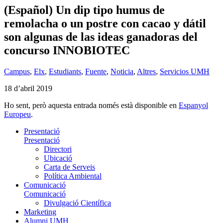
(Español) Un dip tipo humus de
remolacha o un postre con cacao y dátil
son algunas de las ideas ganadoras del
concurso INNOBIOTEC
Campus
,
Elx
,
Estudiants
,
Fuente
,
Noticia
,
Altres
,
Servicios UMH
18 d’abril 2019
Ho sent, però aquesta entrada només està disponible en
Espanyol
Europeu
.
Presentació
Presentació
Directori
Ubicació
Carta de Serveis
Política Ambiental
Comunicació
Comunicació
Divulgació Científica
Marketing
Alumni UMH