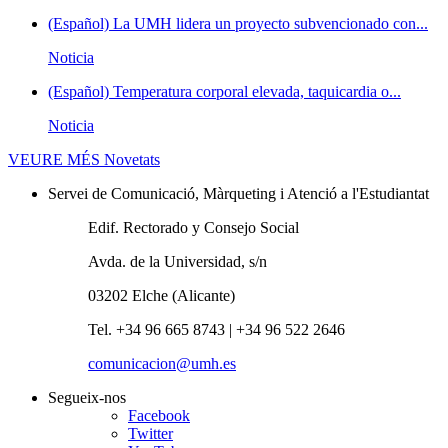
(Español) La UMH lidera un proyecto subvencionado con...
Noticia
(Español) Temperatura corporal elevada, taquicardia o...
Noticia
VEURE MÉS
Novetats
Servei de Comunicació, Màrqueting i Atenció a l'Estudiantat
Edif. Rectorado y Consejo Social
Avda. de la Universidad, s/n
03202 Elche (Alicante)
Tel. +34 96 665 8743 | +34 96 522 2646
comunicacion@umh.es
Segueix-nos
Facebook
Twitter