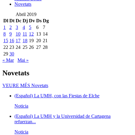
Novetats
Abril 2019
Dl
Dt
Dc
Dj
Dv
Ds
Dg
1
2
3
4
5
6
7
8
9
10
11
12
13
14
15
16
17
18
19
20
21
22
23
24
25
26
27
28
29
30
« Mar
Mai »
Novetats
VEURE MÉS
Novetats
(Español) La UMH, con las Fiestas de Elche
Noticia
(Español) La UMH y la Universidad de Cartagena
refuerzan...
Noticia