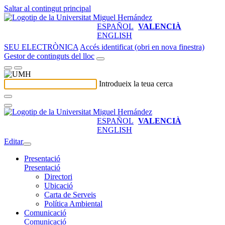
Saltar al contingut principal
ESPAÑOL
VALENCIÀ
ENGLISH
SEU ELECTRÒNICA
Accés identificat (obri en nova finestra)
Gestor de continguts del lloc
Introdueix la teua cerca
ESPAÑOL
VALENCIÀ
ENGLISH
Editar
Presentació
Presentació
Directori
Ubicació
Carta de Serveis
Política Ambiental
Comunicació
Comunicació