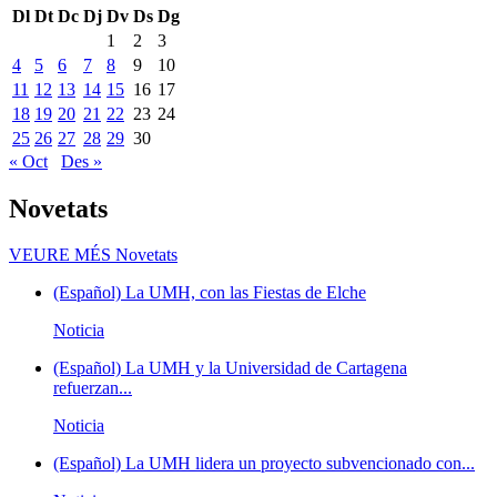
Dl
Dt
Dc
Dj
Dv
Ds
Dg
1
2
3
4
5
6
7
8
9
10
11
12
13
14
15
16
17
18
19
20
21
22
23
24
25
26
27
28
29
30
« Oct
Des »
Novetats
VEURE MÉS
Novetats
(Español) La UMH, con las Fiestas de Elche
Noticia
(Español) La UMH y la Universidad de Cartagena
refuerzan...
Noticia
(Español) La UMH lidera un proyecto subvencionado con...