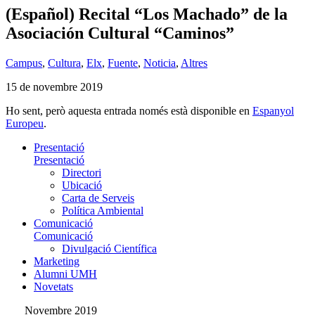
(Español) Recital “Los Machado” de la
Asociación Cultural “Caminos”
Campus
,
Cultura
,
Elx
,
Fuente
,
Noticia
,
Altres
15 de novembre 2019
Ho sent, però aquesta entrada només està disponible en
Espanyol
Europeu
.
Presentació
Presentació
Directori
Ubicació
Carta de Serveis
Política Ambiental
Comunicació
Comunicació
Divulgació Científica
Marketing
Alumni UMH
Novetats
Novembre 2019