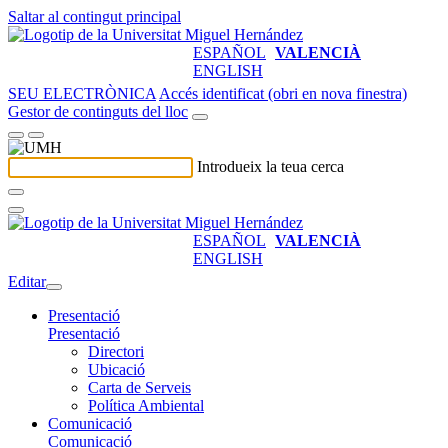
Saltar al contingut principal
ESPAÑOL
VALENCIÀ
ENGLISH
SEU ELECTRÒNICA
Accés identificat (obri en nova finestra)
Gestor de continguts del lloc
Introdueix la teua cerca
ESPAÑOL
VALENCIÀ
ENGLISH
Editar
Presentació
Presentació
Directori
Ubicació
Carta de Serveis
Política Ambiental
Comunicació
Comunicació