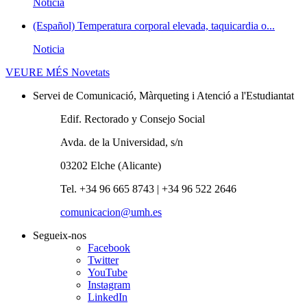
Noticia
(Español) Temperatura corporal elevada, taquicardia o...
Noticia
VEURE MÉS
Novetats
Servei de Comunicació, Màrqueting i Atenció a l'Estudiantat
Edif. Rectorado y Consejo Social
Avda. de la Universidad, s/n
03202 Elche (Alicante)
Tel. +34 96 665 8743 | +34 96 522 2646
comunicacion@umh.es
Segueix-nos
Facebook
Twitter
YouTube
Instagram
LinkedIn