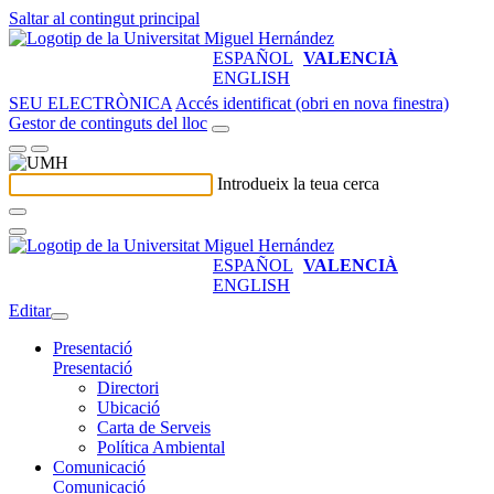
Saltar al contingut principal
ESPAÑOL
VALENCIÀ
ENGLISH
SEU ELECTRÒNICA
Accés identificat (obri en nova finestra)
Gestor de continguts del lloc
Introdueix la teua cerca
ESPAÑOL
VALENCIÀ
ENGLISH
Editar
Presentació
Presentació
Directori
Ubicació
Carta de Serveis
Política Ambiental
Comunicació
Comunicació