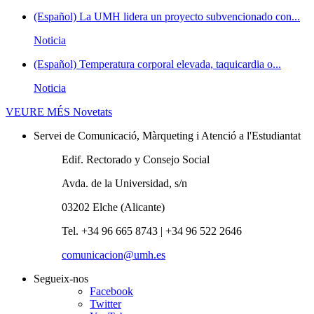
(Español) La UMH lidera un proyecto subvencionado con...
Noticia
(Español) Temperatura corporal elevada, taquicardia o...
Noticia
VEURE MÉS
Novetats
Servei de Comunicació, Màrqueting i Atenció a l'Estudiantat
Edif. Rectorado y Consejo Social
Avda. de la Universidad, s/n
03202 Elche (Alicante)
Tel. +34 96 665 8743 | +34 96 522 2646
comunicacion@umh.es
Segueix-nos
Facebook
Twitter