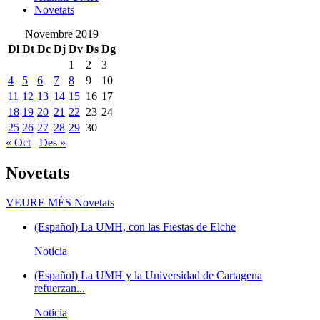
Novetats
Novembre 2019
Dl
Dt
Dc
Dj
Dv
Ds
Dg
1
2
3
4
5
6
7
8
9
10
11
12
13
14
15
16
17
18
19
20
21
22
23
24
25
26
27
28
29
30
« Oct
Des »
Novetats
VEURE MÉS
Novetats
(Español) La UMH, con las Fiestas de Elche
Noticia
(Español) La UMH y la Universidad de Cartagena
refuerzan...
Noticia