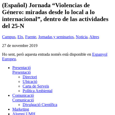
(Español) Jornada “Violencias de
Género: miradas desde lo local a lo
internacional”, dentro de las actividades
del 25-N
Campus
,
Elx
,
Fuente
,
Jornadas y seminarios
,
Noticia
,
Altres
27 de novembre 2019
Ho sent, però aquesta entrada només està disponible en
Espanyol
Europeu
.
Presentació
Presentació
Directori
Ubicació
Carta de Serveis
Política Ambiental
Comunicació
Comunicació
Divulgació Científica
Marketing
Alumni UMH