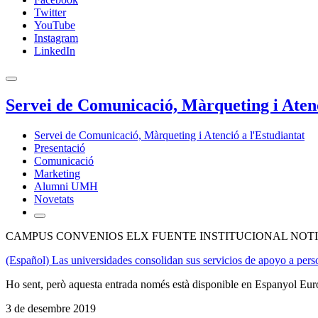
Twitter
YouTube
Instagram
LinkedIn
Servei de Comunicació, Màrqueting i Atenc
Servei de Comunicació, Màrqueting i Atenció a l'Estudiantat
Presentació
Comunicació
Marketing
Alumni UMH
Novetats
CAMPUS CONVENIOS ELX FUENTE INSTITUCIONAL NOTI
(Español) Las universidades consolidan sus servicios de apoyo a per
Ho sent, però aquesta entrada només està disponible en Espanyol Eur
3 de desembre 2019