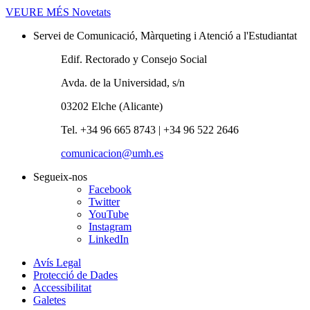
VEURE MÉS
Novetats
Servei de Comunicació, Màrqueting i Atenció a l'Estudiantat
Edif. Rectorado y Consejo Social
Avda. de la Universidad, s/n
03202 Elche (Alicante)
Tel. +34 96 665 8743 | +34 96 522 2646
comunicacion@umh.es
Segueix-nos
Facebook
Twitter
YouTube
Instagram
LinkedIn
Avís Legal
Protecció de Dades
Accessibilitat
Galetes