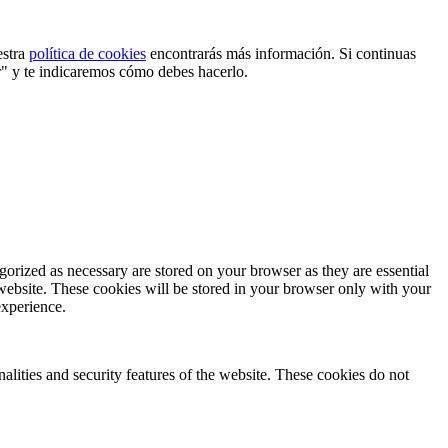
estra
política de cookies
encontrarás más información. Si continuas
r" y te indicaremos cómo debes hacerlo.
gorized as necessary are stored on your browser as they are essential
 website. These cookies will be stored in your browser only with your
experience.
nalities and security features of the website. These cookies do not