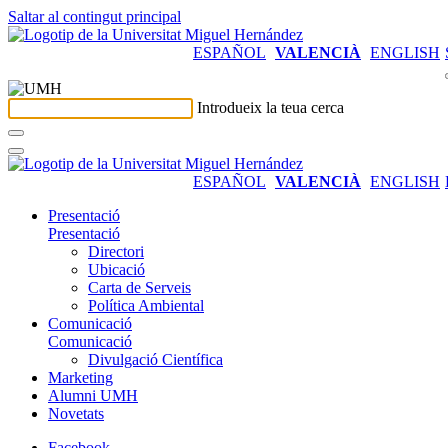
Saltar al contingut principal
ESPAÑOL
VALENCIÀ
ENGLISH
Introdueix la teua cerca
ESPAÑOL
VALENCIÀ
ENGLISH
Presentació
Presentació
Directori
Ubicació
Carta de Serveis
Política Ambiental
Comunicació
Comunicació
Divulgació Científica
Marketing
Alumni UMH
Novetats
Facebook