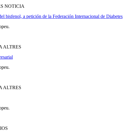
S NOTICIA
el bisfenol, a petición de la Federación Internacional de Diabetes
opeu.
A ALTRES
esarial
opeu.
A ALTRES
opeu.
IOS