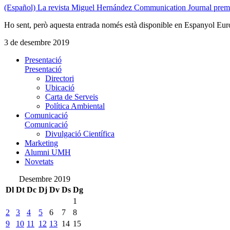
(Español) La revista Miguel Hernández Communication Journal premia
Ho sent, però aquesta entrada només està disponible en Espanyol Eur
3 de desembre 2019
Presentació
Presentació
Directori
Ubicació
Carta de Serveis
Política Ambiental
Comunicació
Comunicació
Divulgació Científica
Marketing
Alumni UMH
Novetats
Desembre 2019
Dl
Dt
Dc
Dj
Dv
Ds
Dg
1
2
3
4
5
6
7
8
9
10
11
12
13
14
15