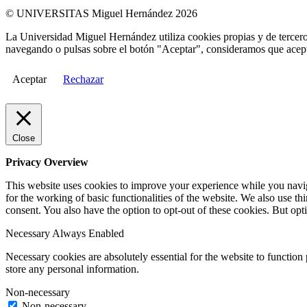
© UNIVERSITAS Miguel Hernández 2026
La Universidad Miguel Hernández utiliza cookies propias y de terceros
navegando o pulsas sobre el botón "Aceptar", consideramos que acepta
Aceptar
Rechazar
Close
Privacy Overview
This website uses cookies to improve your experience while you naviga
for the working of basic functionalities of the website. We also use t
consent. You also have the option to opt-out of these cookies. But op
Necessary
Always Enabled
Necessary cookies are absolutely essential for the website to function 
store any personal information.
Non-necessary
Non-necessary