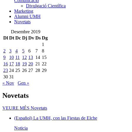
Comunicació
Divulgació Científica
Marketing
Alumni UMH
Novetats
Desembre 2019
Dl
Dt
Dc
Dj
Dv
Ds
Dg
1
2
3
4
5
6
7
8
9
10
11
12
13
14
15
16
17
18
19
20
21
22
23
24
25
26
27
28
29
30
31
« Nov
Gen »
Novetats
VEURE MÉS
Novetats
(Español) La UMH, con las Fiestas de Elche
Noticia