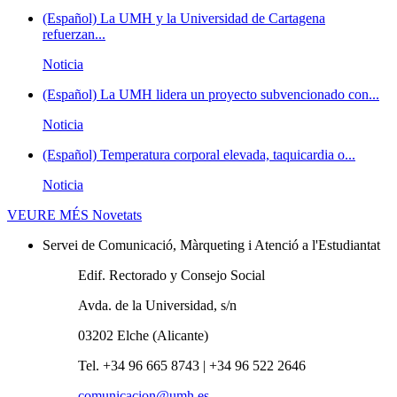
(Español) La UMH y la Universidad de Cartagena
refuerzan...
Noticia
(Español) La UMH lidera un proyecto subvencionado con...
Noticia
(Español) Temperatura corporal elevada, taquicardia o...
Noticia
VEURE MÉS
Novetats
Servei de Comunicació, Màrqueting i Atenció a l'Estudiantat
Edif. Rectorado y Consejo Social
Avda. de la Universidad, s/n
03202 Elche (Alicante)
Tel. +34 96 665 8743 | +34 96 522 2646
comunicacion@umh.es