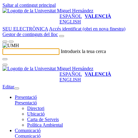
Saltar al contingut principal
ESPAÑOL
VALENCIÀ
ENGLISH
SEU ELECTRÒNICA
Accés identificat (obri en nova finestra)
Gestor de continguts del lloc
Introdueix la teua cerca
ESPAÑOL
VALENCIÀ
ENGLISH
Editar
Presentació
Presentació
Directori
Ubicació
Carta de Serveis
Política Ambiental
Comunicació
Comunicació