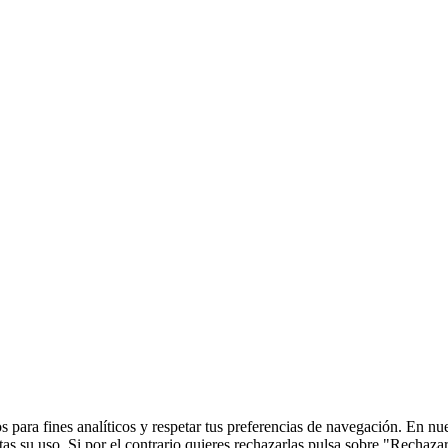
 para fines analíticos y respetar tus preferencias de navegación. En nu
s su uso. Si por el contrario quieres rechazarlas pulsa sobre "Rechaza