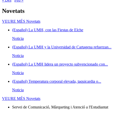
« Des
Feb »
Novetats
VEURE MÉS
Novetats
(Español) La UMH, con las Fiestas de Elche
Noticia
(Español) La UMH y la Universidad de Cartagena refuerzan...
Noticia
(Español) La UMH lidera un proyecto subvencionado con...
Noticia
(Español) Temperatura corporal elevada, taquicardia o...
Noticia
VEURE MÉS
Novetats
Servei de Comunicació, Màrqueting i Atenció a l'Estudiantat