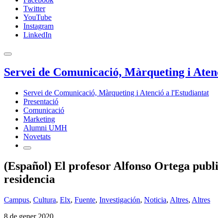
Twitter
YouTube
Instagram
LinkedIn
Servei de Comunicació, Màrqueting i Atenc
Servei de Comunicació, Màrqueting i Atenció a l'Estudiantat
Presentació
Comunicació
Marketing
Alumni UMH
Novetats
(Español) El profesor Alfonso Ortega publi
residencia
Campus
,
Cultura
,
Elx
,
Fuente
,
Investigación
,
Noticia
,
Altres
,
Altres
8 de gener 2020