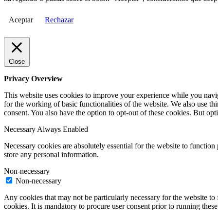
Aceptar
Rechazar
Close
Privacy Overview
This website uses cookies to improve your experience while you naviga
for the working of basic functionalities of the website. We also use t
consent. You also have the option to opt-out of these cookies. But op
Necessary
Always Enabled
Necessary cookies are absolutely essential for the website to function 
store any personal information.
Non-necessary
Non-necessary
Any cookies that may not be particularly necessary for the website to 
cookies. It is mandatory to procure user consent prior to running thes