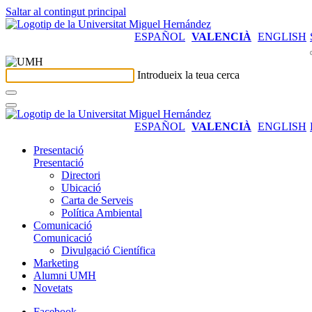
Saltar al contingut principal
ESPAÑOL
VALENCIÀ
ENGLISH
Introdueix la teua cerca
ESPAÑOL
VALENCIÀ
ENGLISH
Presentació
Presentació
Directori
Ubicació
Carta de Serveis
Política Ambiental
Comunicació
Comunicació
Divulgació Científica
Marketing
Alumni UMH
Novetats
Facebook