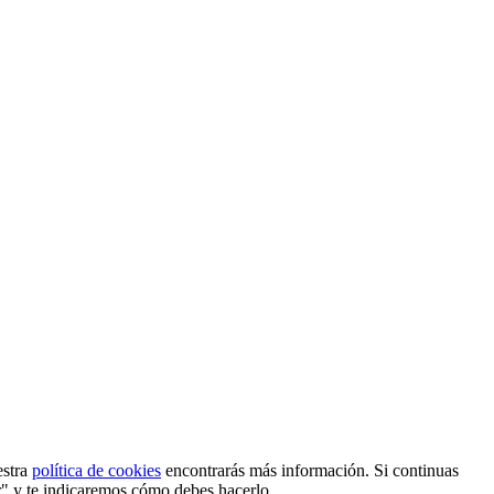
estra
política de cookies
encontrarás más información. Si continuas
r" y te indicaremos cómo debes hacerlo.