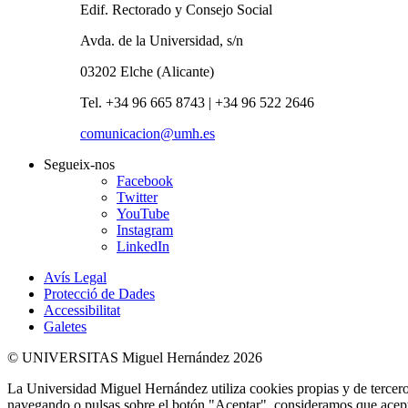
Edif. Rectorado y Consejo Social
Avda. de la Universidad, s/n
03202 Elche (Alicante)
Tel. +34 96 665 8743 | +34 96 522 2646
comunicacion@umh.es
Segueix-nos
Facebook
Twitter
YouTube
Instagram
LinkedIn
Avís Legal
Protecció de Dades
Accessibilitat
Galetes
© UNIVERSITAS Miguel Hernández 2026
La Universidad Miguel Hernández utiliza cookies propias y de terceros
navegando o pulsas sobre el botón "Aceptar", consideramos que acepta