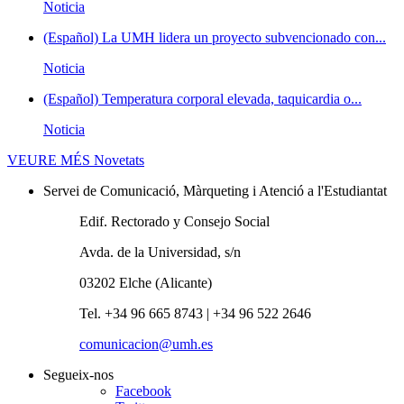
Noticia
(Español) La UMH lidera un proyecto subvencionado con...
Noticia
(Español) Temperatura corporal elevada, taquicardia o...
Noticia
VEURE MÉS
Novetats
Servei de Comunicació, Màrqueting i Atenció a l'Estudiantat
Edif. Rectorado y Consejo Social
Avda. de la Universidad, s/n
03202 Elche (Alicante)
Tel. +34 96 665 8743 | +34 96 522 2646
comunicacion@umh.es
Segueix-nos
Facebook