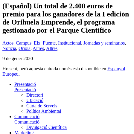
(Español) Un total de 2.400 euros de
premio para los ganadores de la I edición
de Orihuela Emprende, el programa
gestionado por el Parque Científico
Actos
,
Campus
,
Elx
,
Fuente
,
Institucional
,
Jornadas y seminarios
,
Noticia
,
Oriola
,
Altres
,
Altres
9 de gener 2020
Ho sent, però aquesta entrada només està disponible en
Espanyol
Europeu
.
Presentació
Presentació
Directori
Ubicació
Carta de Serveis
Política Ambiental
Comunicació
Comunicació
Divulgació Científica
Marketing