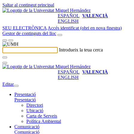
Saltar al contingut principal
ESPAÑOL
VALENCIÀ
ENGLISH
SEU ELECTRÒNICA
Accés identificat (obri en nova finestra)
Gestor de continguts del lloc
Introdueix la teua cerca
ESPAÑOL
VALENCIÀ
ENGLISH
Editar
Presentació
Presentació
Directori
Ubicació
Carta de Serveis
Política Ambiental
Comunicació
Comunicació