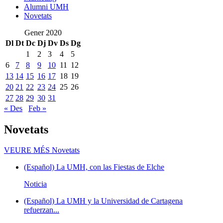
Alumni UMH
Novetats
Gener 2020
Dl
Dt
Dc
Dj
Dv
Ds
Dg
1
2
3
4
5
6
7
8
9
10
11
12
13
14
15
16
17
18
19
20
21
22
23
24
25
26
27
28
29
30
31
« Des
Feb »
Novetats
VEURE MÉS
Novetats
(Español) La UMH, con las Fiestas de Elche
Noticia
(Español) La UMH y la Universidad de Cartagena
refuerzan...