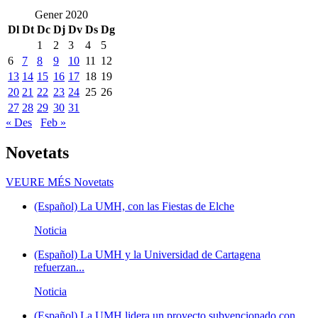
Gener 2020
Dl
Dt
Dc
Dj
Dv
Ds
Dg
1
2
3
4
5
6
7
8
9
10
11
12
13
14
15
16
17
18
19
20
21
22
23
24
25
26
27
28
29
30
31
« Des
Feb »
Novetats
VEURE MÉS
Novetats
(Español) La UMH, con las Fiestas de Elche
Noticia
(Español) La UMH y la Universidad de Cartagena
refuerzan...
Noticia
(Español) La UMH lidera un proyecto subvencionado con...