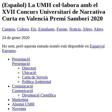
(Español) La UMH col·labora amb el
XVII Concurs Universitari de Narrativa
Curta en Valencià Premi Sambori 2020
Campus
,
Cultura
,
Elx
,
Estudiants
,
Fuente
,
Noticia
,
Altres
,
Altres
24 de gener 2020
Ho sent, però aquesta entrada només està disponible en
Espanyol
Europeu
.
Presentació
Presentació
Directori
Ubicació
Carta de Serveis
Política Ambiental
Comunicació
Comunicació
Divulgació Científica
Marketing
Alumni UMH
Novetats