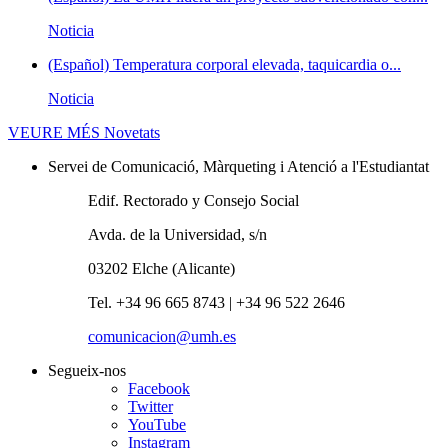
Noticia
(Español) Temperatura corporal elevada, taquicardia o...
Noticia
VEURE MÉS
Novetats
Servei de Comunicació, Màrqueting i Atenció a l'Estudiantat
Edif. Rectorado y Consejo Social
Avda. de la Universidad, s/n
03202 Elche (Alicante)
Tel. +34 96 665 8743 | +34 96 522 2646
comunicacion@umh.es
Segueix-nos
Facebook
Twitter
YouTube
Instagram