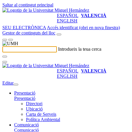
Saltar al contingut principal
ESPAÑOL
VALENCIÀ
ENGLISH
SEU ELECTRÒNICA
Accés identificat (obri en nova finestra)
Gestor de continguts del lloc
Introdueix la teua cerca
ESPAÑOL
VALENCIÀ
ENGLISH
Editar
Presentació
Presentació
Directori
Ubicació
Carta de Serveis
Política Ambiental
Comunicació
Comunicació