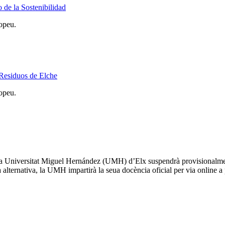
de la Sostenibilidad
opeu.
 Residuos de Elche
opeu.
la Universitat Miguel Hernández (UMH) d’Elx suspendrà provisionalment l
ativa, la UMH impartirà la seua docència oficial per via online a part