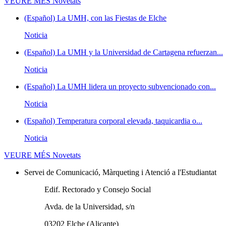
VEURE MÉS
Novetats
(Español) La UMH, con las Fiestas de Elche
Noticia
(Español) La UMH y la Universidad de Cartagena refuerzan...
Noticia
(Español) La UMH lidera un proyecto subvencionado con...
Noticia
(Español) Temperatura corporal elevada, taquicardia o...
Noticia
VEURE MÉS
Novetats
Servei de Comunicació, Màrqueting i Atenció a l'Estudiantat
Edif. Rectorado y Consejo Social
Avda. de la Universidad, s/n
03202 Elche (Alicante)