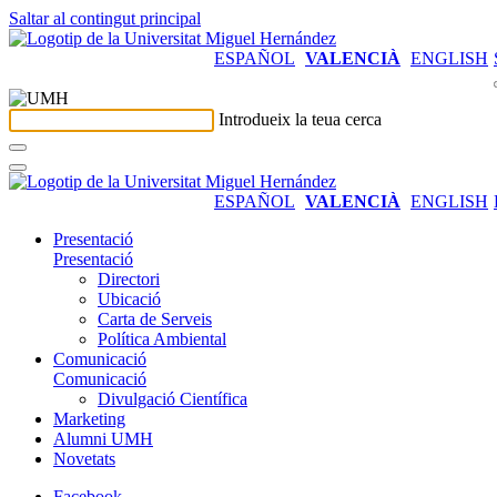
Saltar al contingut principal
ESPAÑOL
VALENCIÀ
ENGLISH
Introdueix la teua cerca
ESPAÑOL
VALENCIÀ
ENGLISH
Presentació
Presentació
Directori
Ubicació
Carta de Serveis
Política Ambiental
Comunicació
Comunicació
Divulgació Científica
Marketing
Alumni UMH
Novetats
Facebook