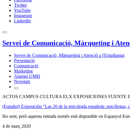
Twitter
YouTube
Instagram
LinkedIn
Servei de Comunicació, Màrqueting i Atenc
Servei de Comunicació, Màrqueting i Atenció a l'Estudiantat
Presentació
Comunicació
Marketing
Alumni UMH
Novetats
ACTOS CAMPUS CULTURA ELX EXPOSICIONES FUENTE I
(Español) Exposición “Las 20 de la psicología española: psicólogas, c
Ho sent, però aquesta entrada només està disponible en Espanyol Eur
4 de març 2020