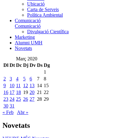
Ubicació
Carta de Serveis
Política Ambiental
Comunicació
Comunicació
Divulgació Científica
Marketing
Alumni UMH
Novetats
Març 2020
Dl
Dt
Dc
Dj
Dv
Ds
Dg
1
2
3
4
5
6
7
8
9
10
11
12
13
14
15
16
17
18
19
20
21
22
23
24
25
26
27
28
29
30
31
« Feb
Abr »
Novetats