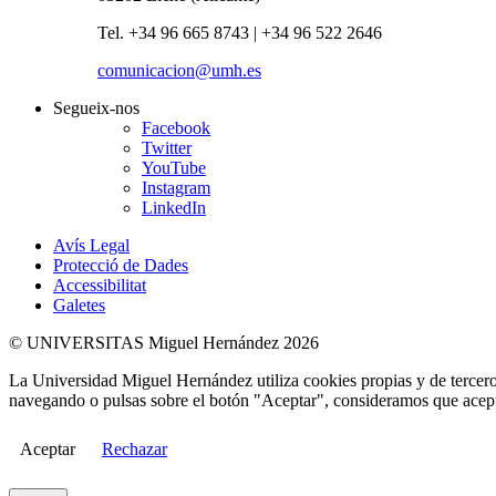
Tel. +34 96 665 8743 | +34 96 522 2646
comunicacion@umh.es
Segueix-nos
Facebook
Twitter
YouTube
Instagram
LinkedIn
Avís Legal
Protecció de Dades
Accessibilitat
Galetes
© UNIVERSITAS Miguel Hernández 2026
La Universidad Miguel Hernández utiliza cookies propias y de terceros
navegando o pulsas sobre el botón "Aceptar", consideramos que acepta
Aceptar
Rechazar