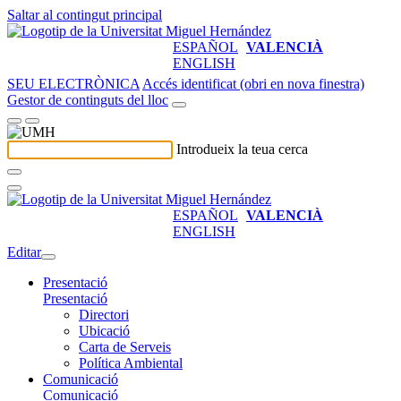
Saltar al contingut principal
ESPAÑOL
VALENCIÀ
ENGLISH
SEU ELECTRÒNICA
Accés identificat (obri en nova finestra)
Gestor de continguts del lloc
Introdueix la teua cerca
ESPAÑOL
VALENCIÀ
ENGLISH
Editar
Presentació
Presentació
Directori
Ubicació
Carta de Serveis
Política Ambiental
Comunicació
Comunicació