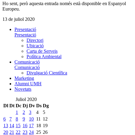
Ho sent, però aquesta entrada només està disponible en Espanyol
Europeu.
13 de juliol 2020
Presentació
Presentació
Directori
Ubicació
Carta de Serveis
Política Ambiental
Comunicació
Comunicació
Divulgació Científica
Marketing
Alumni UMH
Novetats
Juliol 2020
Dl
Dt
Dc
Dj
Dv
Ds
Dg
1
2
3
4
5
6
7
8
9
10
11
12
13
14
15
16
17
18
19
20
21
22
23
24
25
26