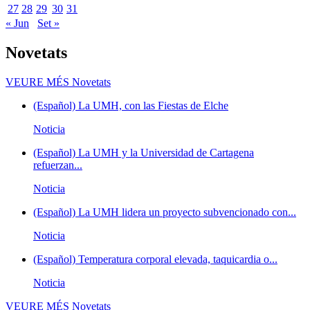
27
28
29
30
31
« Jun
Set »
Novetats
VEURE MÉS
Novetats
(Español) La UMH, con las Fiestas de Elche
Noticia
(Español) La UMH y la Universidad de Cartagena
refuerzan...
Noticia
(Español) La UMH lidera un proyecto subvencionado con...
Noticia
(Español) Temperatura corporal elevada, taquicardia o...
Noticia
VEURE MÉS
Novetats