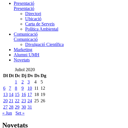
Presentació
Presentació
Directori
Ubicació
Carta de Serveis
Política Ambiental
Comunicació
Comunicació
Divulgació Científica
Marketing
Alumni UMH
Novetats
Juliol 2020
Dl
Dt
Dc
Dj
Dv
Ds
Dg
1
2
3
4
5
6
7
8
9
10
11
12
13
14
15
16
17
18
19
20
21
22
23
24
25
26
27
28
29
30
31
« Jun
Set »
Novetats