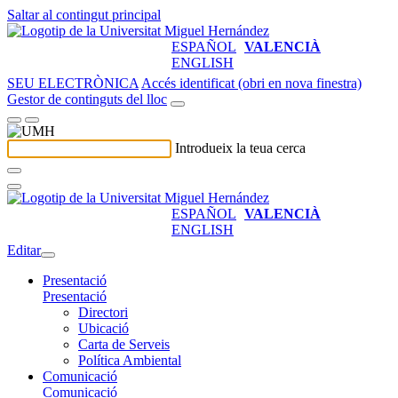
Saltar al contingut principal
ESPAÑOL
VALENCIÀ
ENGLISH
SEU ELECTRÒNICA
Accés identificat (obri en nova finestra)
Gestor de continguts del lloc
Introdueix la teua cerca
ESPAÑOL
VALENCIÀ
ENGLISH
Editar
Presentació
Presentació
Directori
Ubicació
Carta de Serveis
Política Ambiental
Comunicació
Comunicació