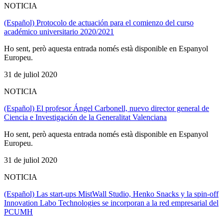
NOTICIA
(Español) Protocolo de actuación para el comienzo del curso
académico universitario 2020/2021
Ho sent, però aquesta entrada només està disponible en Espanyol
Europeu.
31 de juliol 2020
NOTICIA
(Español) El profesor Ángel Carbonell, nuevo director general de
Ciencia e Investigación de la Generalitat Valenciana
Ho sent, però aquesta entrada només està disponible en Espanyol
Europeu.
31 de juliol 2020
NOTICIA
(Español) Las start-ups MistWall Studio, Henko Snacks y la spin-off
Innovation Labo Technologies se incorporan a la red empresarial del
PCUMH