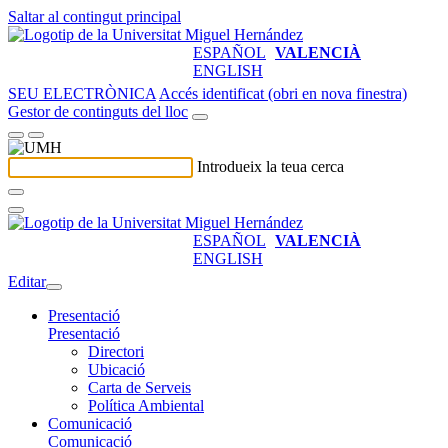
Saltar al contingut principal
ESPAÑOL
VALENCIÀ
ENGLISH
SEU ELECTRÒNICA
Accés identificat (obri en nova finestra)
Gestor de continguts del lloc
Introdueix la teua cerca
ESPAÑOL
VALENCIÀ
ENGLISH
Editar
Presentació
Presentació
Directori
Ubicació
Carta de Serveis
Política Ambiental
Comunicació
Comunicació