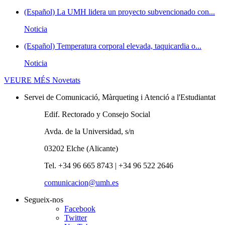
(Español) La UMH lidera un proyecto subvencionado con...
Noticia
(Español) Temperatura corporal elevada, taquicardia o...
Noticia
VEURE MÉS
Novetats
Servei de Comunicació, Màrqueting i Atenció a l'Estudiantat
Edif. Rectorado y Consejo Social
Avda. de la Universidad, s/n
03202 Elche (Alicante)
Tel. +34 96 665 8743 | +34 96 522 2646
comunicacion@umh.es
Segueix-nos
Facebook
Twitter