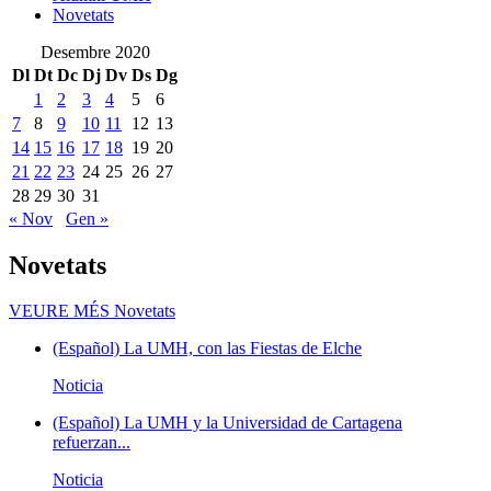
Novetats
Desembre 2020
Dl
Dt
Dc
Dj
Dv
Ds
Dg
1
2
3
4
5
6
7
8
9
10
11
12
13
14
15
16
17
18
19
20
21
22
23
24
25
26
27
28
29
30
31
« Nov
Gen »
Novetats
VEURE MÉS
Novetats
(Español) La UMH, con las Fiestas de Elche
Noticia
(Español) La UMH y la Universidad de Cartagena
refuerzan...
Noticia