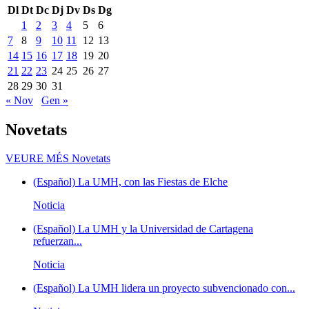
Dl
Dt
Dc
Dj
Dv
Ds
Dg
1
2
3
4
5
6
7
8
9
10
11
12
13
14
15
16
17
18
19
20
21
22
23
24
25
26
27
28
29
30
31
« Nov
Gen »
Novetats
VEURE MÉS
Novetats
(Español) La UMH, con las Fiestas de Elche
Noticia
(Español) La UMH y la Universidad de Cartagena
refuerzan...
Noticia
(Español) La UMH lidera un proyecto subvencionado con...