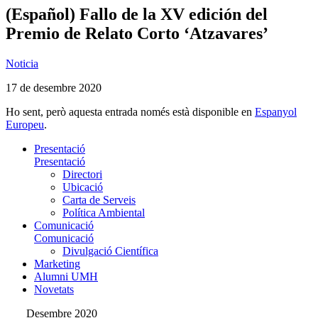
(Español) Fallo de la XV edición del
Premio de Relato Corto ‘Atzavares’
Noticia
17 de desembre 2020
Ho sent, però aquesta entrada només està disponible en
Espanyol
Europeu
.
Presentació
Presentació
Directori
Ubicació
Carta de Serveis
Política Ambiental
Comunicació
Comunicació
Divulgació Científica
Marketing
Alumni UMH
Novetats
Desembre 2020