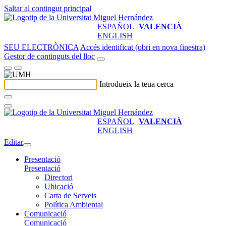
Saltar al contingut principal
ESPAÑOL
VALENCIÀ
ENGLISH
SEU ELECTRÒNICA
Accés identificat (obri en nova finestra)
Gestor de continguts del lloc
Introdueix la teua cerca
ESPAÑOL
VALENCIÀ
ENGLISH
Editar
Presentació
Presentació
Directori
Ubicació
Carta de Serveis
Política Ambiental
Comunicació
Comunicació