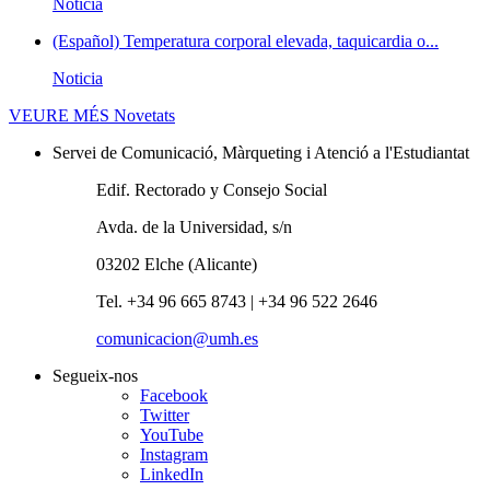
Noticia
(Español) Temperatura corporal elevada, taquicardia o...
Noticia
VEURE MÉS
Novetats
Servei de Comunicació, Màrqueting i Atenció a l'Estudiantat
Edif. Rectorado y Consejo Social
Avda. de la Universidad, s/n
03202 Elche (Alicante)
Tel. +34 96 665 8743 | +34 96 522 2646
comunicacion@umh.es
Segueix-nos
Facebook
Twitter
YouTube
Instagram
LinkedIn