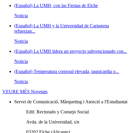
(Español) La UMH, con las Fiestas de Elche
Noticia
(Español) La UMH y la Universidad de Cartagena
refuerzan...
Noticia
(Español) La UMH lidera un proyecto subvencionado con...
Noticia
(Español) Temperatura corporal elevada, taquicardia o...
Noticia
VEURE MÉS
Novetats
Servei de Comunicació, Màrqueting i Atenció a l'Estudiantat
Edif. Rectorado y Consejo Social
Avda. de la Universidad, s/n
03202 Elche (Alicante)