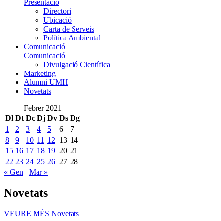
Presentació
Directori
Ubicació
Carta de Serveis
Política Ambiental
Comunicació
Comunicació
Divulgació Científica
Marketing
Alumni UMH
Novetats
Febrer 2021
Dl
Dt
Dc
Dj
Dv
Ds
Dg
1
2
3
4
5
6
7
8
9
10
11
12
13
14
15
16
17
18
19
20
21
22
23
24
25
26
27
28
« Gen
Mar »
Novetats
VEURE MÉS
Novetats