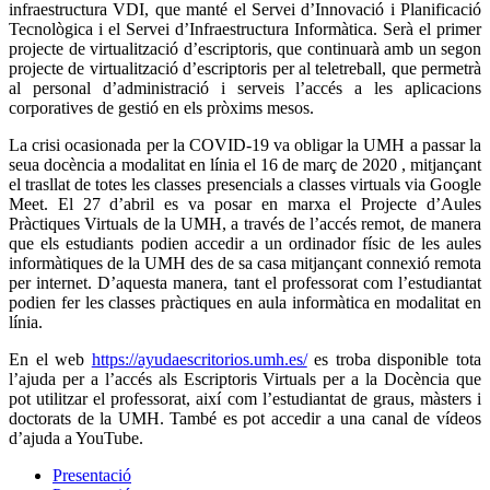
infraestructura VDI, que manté el Servei d’Innovació i Planificació
Tecnològica i el Servei d’Infraestructura Informàtica. Serà el primer
projecte de virtualització d’escriptoris, que continuarà amb un segon
projecte de virtualització d’escriptoris per al teletreball, que permetrà
al personal d’administració i serveis l’accés a les aplicacions
corporatives de gestió en els pròxims mesos.
La crisi ocasionada per la COVID-19 va obligar la UMH a passar la
seua docència a modalitat en línia el 16 de març de 2020 , mitjançant
el trasllat de totes les classes presencials a classes virtuals via Google
Meet. El 27 d’abril es va posar en marxa el Projecte d’Aules
Pràctiques Virtuals de la UMH, a través de l’accés remot, de manera
que els estudiants podien accedir a un ordinador físic de les aules
informàtiques de la UMH des de sa casa mitjançant connexió remota
per internet. D’aquesta manera, tant el professorat com l’estudiantat
podien fer les classes pràctiques en aula informàtica en modalitat en
línia.
En el web
https://ayudaescritorios.umh.es/
es troba disponible tota
l’ajuda per a l’accés als Escriptoris Virtuals per a la Docència que
pot utilitzar el professorat, així com l’estudiantat de graus, màsters i
doctorats de la UMH. També es pot accedir a una canal de vídeos
d’ajuda a YouTube.
Presentació