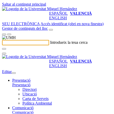
Saltar al contingut principal
ESPAÑOL
VALENCIÀ
ENGLISH
SEU ELECTRÒNICA
Accés identificat (obri en nova finestra)
Gestor de continguts del lloc
Introdueix la teua cerca
ESPAÑOL
VALENCIÀ
ENGLISH
Editar
Presentació
Presentació
Directori
Ubicació
Carta de Serveis
Política Ambiental
Comunicació
Comunicació