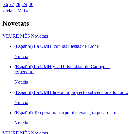
26
27
28
29
30
« Mar
Mai »
Novetats
VEURE MÉS
Novetats
(Español) La UMH, con las Fiestas de Elche
Noticia
(Español) La UMH y la Universidad de Cartagena
refuerzan...
Noticia
(Español) La UMH lidera un proyecto subvencionado con...
Noticia
(Español) Temperatura corporal elevada, taquicardia o...
Noticia
VEURE MÉS
Novetats