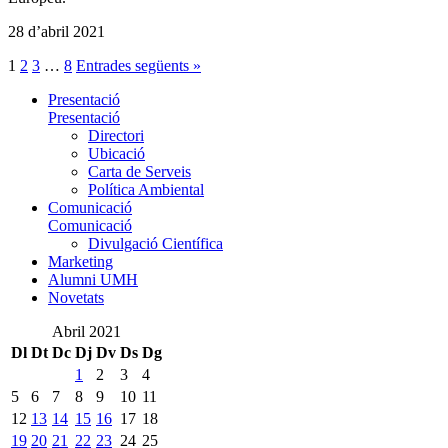
28 d’abril 2021
1
2
3
…
8
Entrades següents »
Presentació
Presentació
Directori
Ubicació
Carta de Serveis
Política Ambiental
Comunicació
Comunicació
Divulgació Científica
Marketing
Alumni UMH
Novetats
Abril 2021
Dl
Dt
Dc
Dj
Dv
Ds
Dg
1
2
3
4
5
6
7
8
9
10
11
12
13
14
15
16
17
18
19
20
21
22
23
24
25