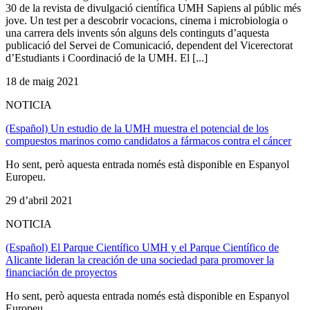
30 de la revista de divulgació científica UMH Sapiens al públic més
jove. Un test per a descobrir vocacions, cinema i microbiologia o
una carrera dels invents són alguns dels continguts d’aquesta
publicació del Servei de Comunicació, dependent del Vicerectorat
d’Estudiants i Coordinació de la UMH. El [...]
18 de maig 2021
NOTICIA
(Español) Un estudio de la UMH muestra el potencial de los
compuestos marinos como candidatos a fármacos contra el cáncer
Ho sent, però aquesta entrada només està disponible en Espanyol
Europeu.
29 d’abril 2021
NOTICIA
(Español) El Parque Científico UMH y el Parque Científico de
Alicante lideran la creación de una sociedad para promover la
financiación de proyectos
Ho sent, però aquesta entrada només està disponible en Espanyol
Europeu.