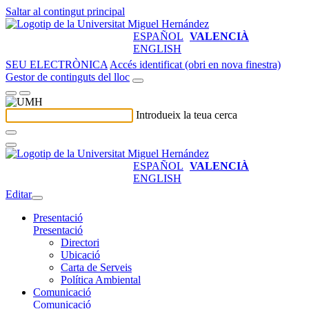
Saltar al contingut principal
ESPAÑOL
VALENCIÀ
ENGLISH
SEU ELECTRÒNICA
Accés identificat (obri en nova finestra)
Gestor de continguts del lloc
Introdueix la teua cerca
ESPAÑOL
VALENCIÀ
ENGLISH
Editar
Presentació
Presentació
Directori
Ubicació
Carta de Serveis
Política Ambiental
Comunicació
Comunicació