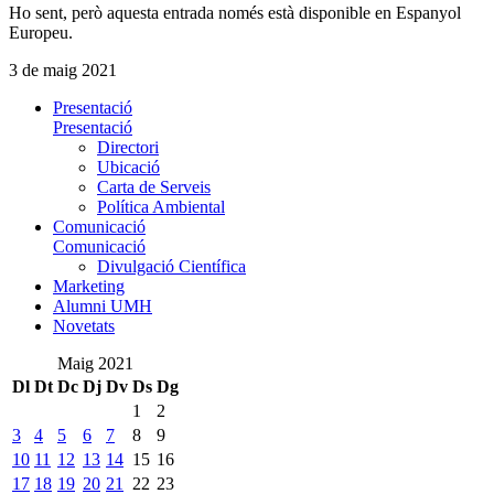
Ho sent, però aquesta entrada només està disponible en Espanyol
Europeu.
3 de maig 2021
Presentació
Presentació
Directori
Ubicació
Carta de Serveis
Política Ambiental
Comunicació
Comunicació
Divulgació Científica
Marketing
Alumni UMH
Novetats
Maig 2021
Dl
Dt
Dc
Dj
Dv
Ds
Dg
1
2
3
4
5
6
7
8
9
10
11
12
13
14
15
16
17
18
19
20
21
22
23