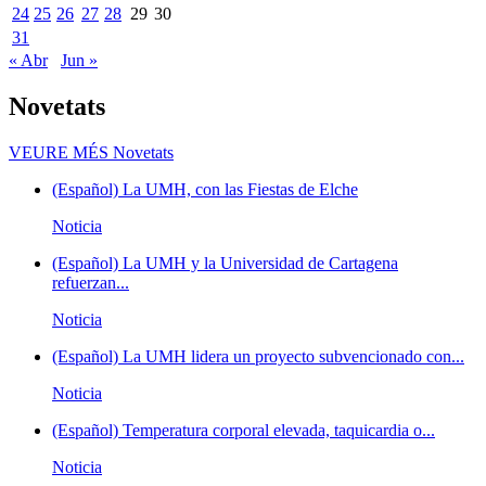
24
25
26
27
28
29
30
31
« Abr
Jun »
Novetats
VEURE MÉS
Novetats
(Español) La UMH, con las Fiestas de Elche
Noticia
(Español) La UMH y la Universidad de Cartagena
refuerzan...
Noticia
(Español) La UMH lidera un proyecto subvencionado con...
Noticia
(Español) Temperatura corporal elevada, taquicardia o...
Noticia