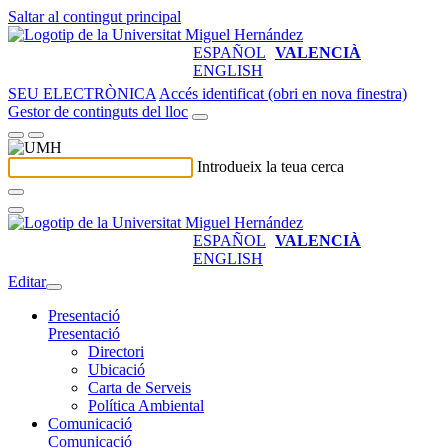
Saltar al contingut principal
ESPAÑOL
VALENCIÀ
ENGLISH
SEU ELECTRÒNICA
Accés identificat (obri en nova finestra)
Gestor de continguts del lloc
Introdueix la teua cerca
ESPAÑOL
VALENCIÀ
ENGLISH
Editar
Presentació
Presentació
Directori
Ubicació
Carta de Serveis
Política Ambiental
Comunicació
Comunicació