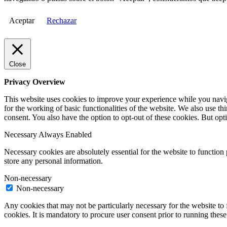
Aceptar
Rechazar
Close
Privacy Overview
This website uses cookies to improve your experience while you naviga
for the working of basic functionalities of the website. We also use t
consent. You also have the option to opt-out of these cookies. But op
Necessary
Always Enabled
Necessary cookies are absolutely essential for the website to function 
store any personal information.
Non-necessary
Non-necessary
Any cookies that may not be particularly necessary for the website to 
cookies. It is mandatory to procure user consent prior to running thes