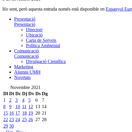
Ho sent, però aquesta entrada només està disponible en
Espanyol Eur
Presentació
Presentació
Directori
Ubicació
Carta de Serveis
Política Ambiental
Comunicació
Comunicació
Divulgació Científica
Marketing
Alumni UMH
Novetats
Novembre 2021
Dl
Dt
Dc
Dj
Dv
Ds
Dg
1
2
3
4
5
6
7
8
9
10
11
12
13
14
15
16
17
18
19
20
21
22
23
24
25
26
27
28
29
30