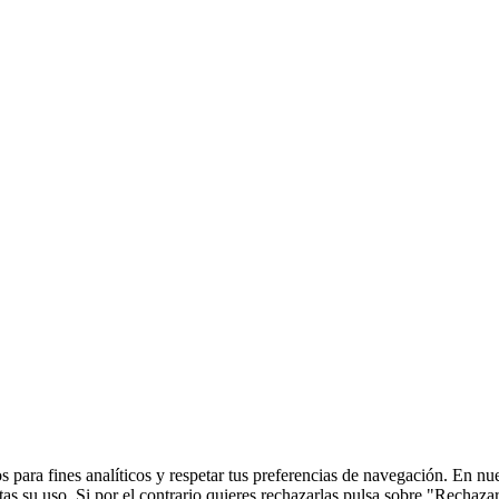
 para fines analíticos y respetar tus preferencias de navegación. En nu
s su uso. Si por el contrario quieres rechazarlas pulsa sobre "Rechaza