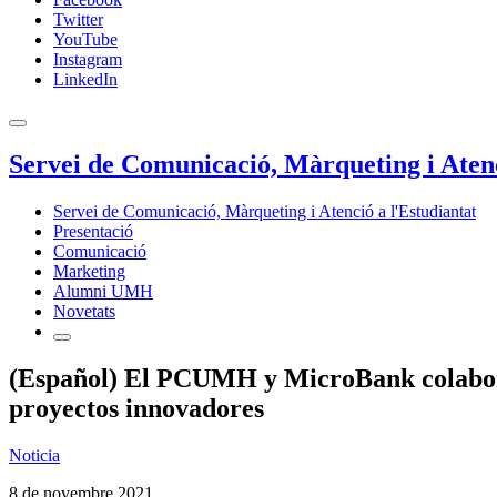
Twitter
YouTube
Instagram
LinkedIn
Servei de Comunicació, Màrqueting i Atenc
Servei de Comunicació, Màrqueting i Atenció a l'Estudiantat
Presentació
Comunicació
Marketing
Alumni UMH
Novetats
(Español) El PCUMH y MicroBank colaboran 
proyectos innovadores
Noticia
8 de novembre 2021