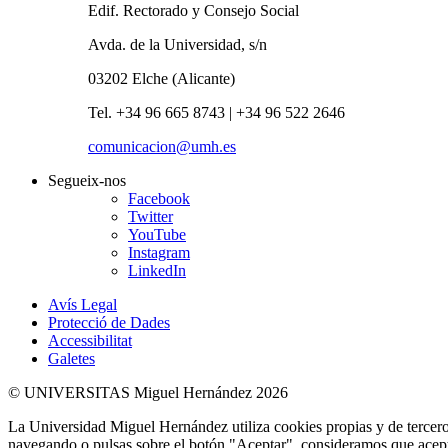
Edif. Rectorado y Consejo Social
Avda. de la Universidad, s/n
03202 Elche (Alicante)
Tel. +34 96 665 8743 | +34 96 522 2646
comunicacion@umh.es
Segueix-nos
Facebook
Twitter
YouTube
Instagram
LinkedIn
Avís Legal
Protecció de Dades
Accessibilitat
Galetes
© UNIVERSITAS Miguel Hernández 2026
La Universidad Miguel Hernández utiliza cookies propias y de terceros
navegando o pulsas sobre el botón "Aceptar", consideramos que acepta