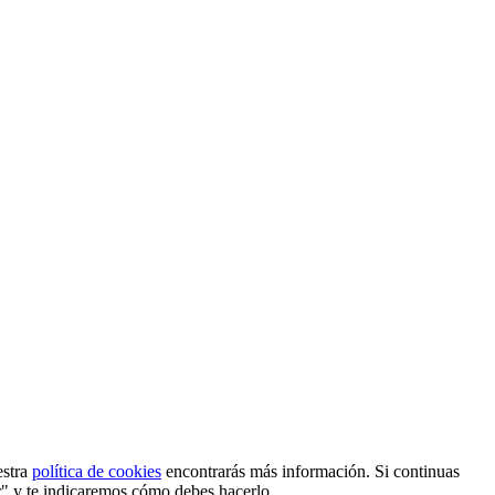
estra
política de cookies
encontrarás más información. Si continuas
r" y te indicaremos cómo debes hacerlo.