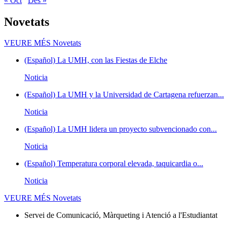
« Oct
Des »
Novetats
VEURE MÉS
Novetats
(Español) La UMH, con las Fiestas de Elche
Noticia
(Español) La UMH y la Universidad de Cartagena refuerzan...
Noticia
(Español) La UMH lidera un proyecto subvencionado con...
Noticia
(Español) Temperatura corporal elevada, taquicardia o...
Noticia
VEURE MÉS
Novetats
Servei de Comunicació, Màrqueting i Atenció a l'Estudiantat