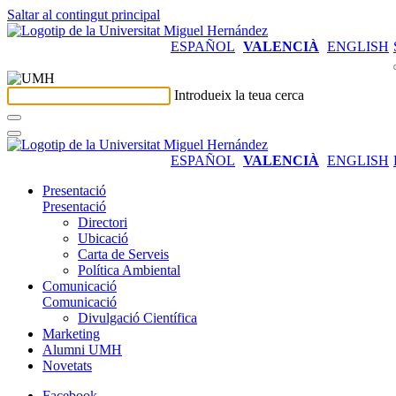
Saltar al contingut principal
ESPAÑOL
VALENCIÀ
ENGLISH
Introdueix la teua cerca
ESPAÑOL
VALENCIÀ
ENGLISH
Presentació
Presentació
Directori
Ubicació
Carta de Serveis
Política Ambiental
Comunicació
Comunicació
Divulgació Científica
Marketing
Alumni UMH
Novetats
Facebook