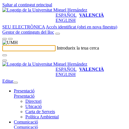
Saltar al contingut principal
ESPAÑOL
VALENCIÀ
ENGLISH
SEU ELECTRÒNICA
Accés identificat (obri en nova finestra)
Gestor de continguts del lloc
Introdueix la teua cerca
ESPAÑOL
VALENCIÀ
ENGLISH
Editar
Presentació
Presentació
Directori
Ubicació
Carta de Serveis
Política Ambiental
Comunicació
Comunicació