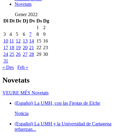
Novetats
Gener 2022
Dl
Dt
Dc
Dj
Dv
Ds
Dg
1
2
3
4
5
6
7
8
9
10
11
12
13
14
15
16
17
18
19
20
21
22
23
24
25
26
27
28
29
30
31
« Des
Feb »
Novetats
VEURE MÉS
Novetats
(Español) La UMH, con las Fiestas de Elche
Noticia
(Español) La UMH y la Universidad de Cartagena
refuerzan...