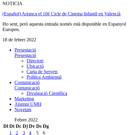
NOTICIA
(Español) Arranca el 10é Cicle de Cinema Infantil en Valencià
Ho sent, però aquesta entrada només està disponible en Espanyol
Europeu.
18 de febrer 2022
Presentació
Presentació
Directori
Ubicació
Carta de Serveis
Política Ambiental
Comunicació
Comunicació
Divulgació Científica
Marketing
Alumni UMH
Novetats
Febrer 2022
Dl
Dt
Dc
Dj
Dv
Ds
Dg
1
2
3
4
5
6