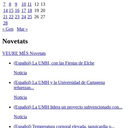
7
8
9
10
11
12
13
14
15
16
17
18
19
20
21
22
23
24
25
26
27
28
« Gen
Mar »
Novetats
VEURE MÉS
Novetats
(Español) La UMH, con las Fiestas de Elche
Noticia
(Español) La UMH y la Universidad de Cartagena
refuerzan...
Noticia
(Español) La UMH lidera un proyecto subvencionado con...
Noticia
(Español) Temperatura corporal elevada, taquicardia o...