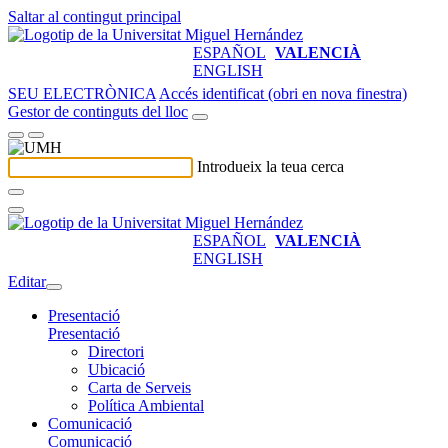
Saltar al contingut principal
ESPAÑOL
VALENCIÀ
ENGLISH
SEU ELECTRÒNICA
Accés identificat (obri en nova finestra)
Gestor de continguts del lloc
Introdueix la teua cerca
ESPAÑOL
VALENCIÀ
ENGLISH
Editar
Presentació
Presentació
Directori
Ubicació
Carta de Serveis
Política Ambiental
Comunicació
Comunicació