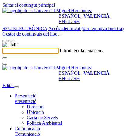
Saltar al contingut principal
ESPAÑOL
VALENCIÀ
ENGLISH
SEU ELECTRÒNICA
Accés identificat (obri en nova finestra)
Gestor de continguts del lloc
Introdueix la teua cerca
ESPAÑOL
VALENCIÀ
ENGLISH
Editar
Presentació
Presentació
Directori
Ubicació
Carta de Serveis
Política Ambiental
Comunicació
Comunicació