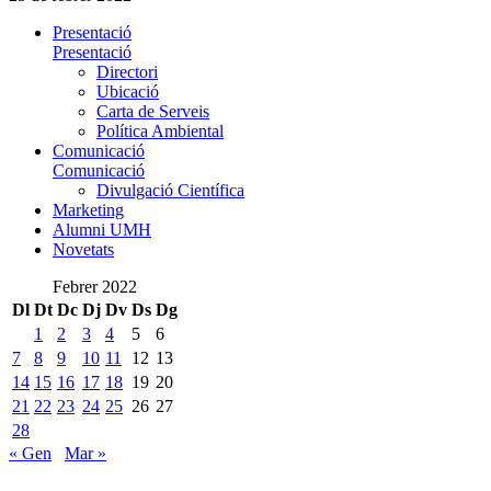
Presentació
Presentació
Directori
Ubicació
Carta de Serveis
Política Ambiental
Comunicació
Comunicació
Divulgació Científica
Marketing
Alumni UMH
Novetats
Febrer 2022
Dl
Dt
Dc
Dj
Dv
Ds
Dg
1
2
3
4
5
6
7
8
9
10
11
12
13
14
15
16
17
18
19
20
21
22
23
24
25
26
27
28
« Gen
Mar »