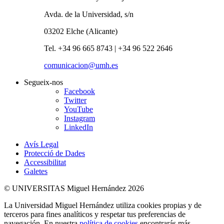
Avda. de la Universidad, s/n
03202 Elche (Alicante)
Tel. +34 96 665 8743 | +34 96 522 2646
comunicacion@umh.es
Segueix-nos
Facebook
Twitter
YouTube
Instagram
LinkedIn
Avís Legal
Protecció de Dades
Accessibilitat
Galetes
© UNIVERSITAS Miguel Hernández 2026
La Universidad Miguel Hernández utiliza cookies propias y de
terceros para fines analíticos y respetar tus preferencias de
navegación. En nuestra
política de cookies
encontrarás más