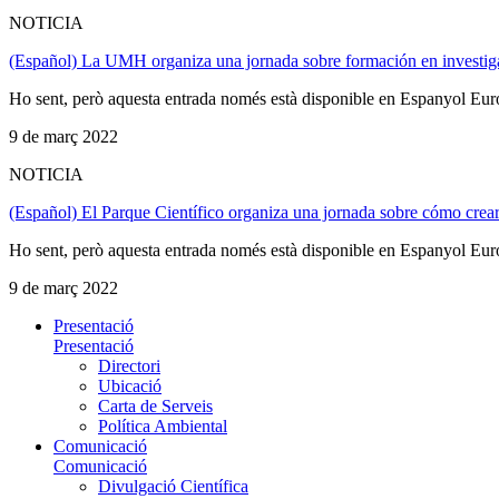
NOTICIA
(Español) La UMH organiza una jornada sobre formación en investiga
Ho sent, però aquesta entrada només està disponible en Espanyol Eur
9 de març 2022
NOTICIA
(Español) El Parque Científico organiza una jornada sobre cómo crear 
Ho sent, però aquesta entrada només està disponible en Espanyol Eur
9 de març 2022
Presentació
Presentació
Directori
Ubicació
Carta de Serveis
Política Ambiental
Comunicació
Comunicació
Divulgació Científica