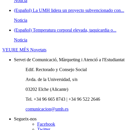
Noticia
(Español) La UMH lidera un proyecto subvencionado con...
Noticia
(Español) Temperatura corporal elevada, taquicardia o...
Noticia
VEURE MÉS
Novetats
Servei de Comunicació, Màrqueting i Atenció a l'Estudiantat
Edif. Rectorado y Consejo Social
Avda. de la Universidad, s/n
03202 Elche (Alicante)
Tel. +34 96 665 8743 | +34 96 522 2646
comunicacion@umh.es
Segueix-nos
Facebook
Twitter