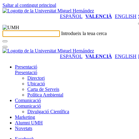
Saltar al contingut principal
ESPAÑOL
VALENCIÀ
ENGLISH
Introdueix la teua cerca
ESPAÑOL
VALENCIÀ
ENGLISH
Presentació
Presentació
Directori
Ubicació
Carta de Serveis
Política Ambiental
Comunicació
Comunicació
Divulgació Científica
Marketing
Alumni UMH
Novetats
Facebook