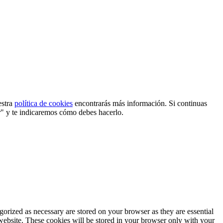
estra
política de cookies
encontrarás más información. Si continuas
r" y te indicaremos cómo debes hacerlo.
gorized as necessary are stored on your browser as they are essential
 website. These cookies will be stored in your browser only with your