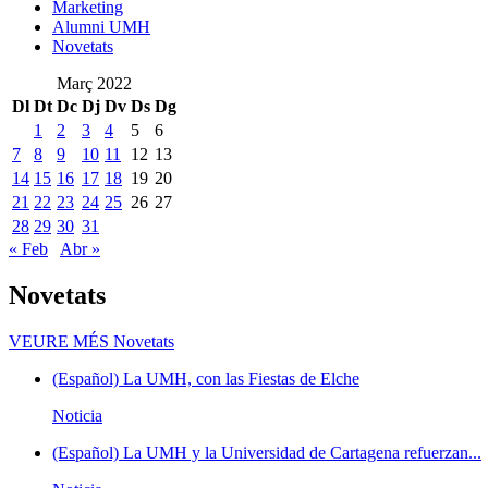
Marketing
Alumni UMH
Novetats
Març 2022
Dl
Dt
Dc
Dj
Dv
Ds
Dg
1
2
3
4
5
6
7
8
9
10
11
12
13
14
15
16
17
18
19
20
21
22
23
24
25
26
27
28
29
30
31
« Feb
Abr »
Novetats
VEURE MÉS
Novetats
(Español) La UMH, con las Fiestas de Elche
Noticia
(Español) La UMH y la Universidad de Cartagena refuerzan...