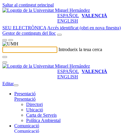
Saltar al contingut principal
ESPAÑOL
VALENCIÀ
ENGLISH
SEU ELECTRÒNICA
Accés identificat (obri en nova finestra)
Gestor de continguts del lloc
Introdueix la teua cerca
ESPAÑOL
VALENCIÀ
ENGLISH
Editar
Presentació
Presentació
Directori
Ubicació
Carta de Serveis
Política Ambiental
Comunicació
Comunicació