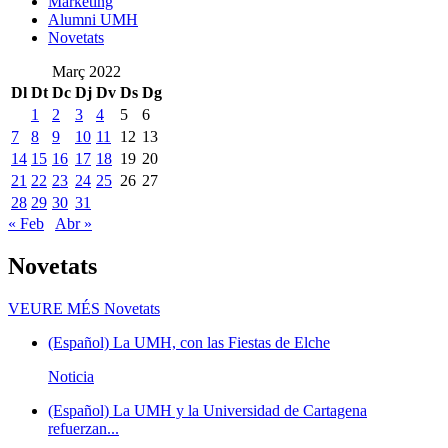
Marketing
Alumni UMH
Novetats
Març 2022
Dl
Dt
Dc
Dj
Dv
Ds
Dg
1
2
3
4
5
6
7
8
9
10
11
12
13
14
15
16
17
18
19
20
21
22
23
24
25
26
27
28
29
30
31
« Feb
Abr »
Novetats
VEURE MÉS
Novetats
(Español) La UMH, con las Fiestas de Elche
Noticia
(Español) La UMH y la Universidad de Cartagena
refuerzan...