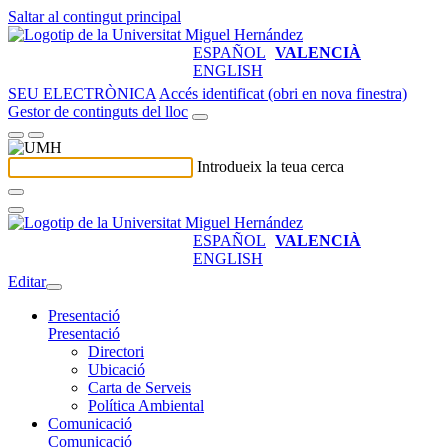
Saltar al contingut principal
ESPAÑOL
VALENCIÀ
ENGLISH
SEU ELECTRÒNICA
Accés identificat (obri en nova finestra)
Gestor de continguts del lloc
Introdueix la teua cerca
ESPAÑOL
VALENCIÀ
ENGLISH
Editar
Presentació
Presentació
Directori
Ubicació
Carta de Serveis
Política Ambiental
Comunicació
Comunicació