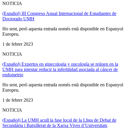
NOTICIA
(Español) III Congreso Anual Internacional de Estudiantes de
Doctorado UMH
Ho sent, però aquesta entrada només està disponible en Espanyol
Europeu.
1 de febrer 2023
NOTICIA
(Español) Expertos en ginecología y oncología se reúnen en la
UMH para intentar reducir la infertilidad asociada al cáncer de
endometrio
Ho sent, però aquesta entrada només està disponible en Espanyol
Europeu.
1 de febrer 2023
NOTICIA
(Español) La UMH acull la fase local de la Lliga de Debat de
Secundària i Batxillerat de la Xarxa Vives d’Universitats