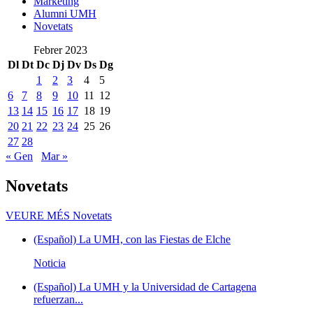
Marketing
Alumni UMH
Novetats
Febrer 2023
Dl
Dt
Dc
Dj
Dv
Ds
Dg
1
2
3
4
5
6
7
8
9
10
11
12
13
14
15
16
17
18
19
20
21
22
23
24
25
26
27
28
« Gen
Mar »
Novetats
VEURE MÉS
Novetats
(Español) La UMH, con las Fiestas de Elche
Noticia
(Español) La UMH y la Universidad de Cartagena
refuerzan...