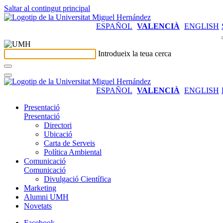
Saltar al contingut principal
ESPAÑOL
VALENCIÀ
ENGLISH
Introdueix la teua cerca
ESPAÑOL
VALENCIÀ
ENGLISH
Presentació
Presentació
Directori
Ubicació
Carta de Serveis
Política Ambiental
Comunicació
Comunicació
Divulgació Científica
Marketing
Alumni UMH
Novetats
Facebook