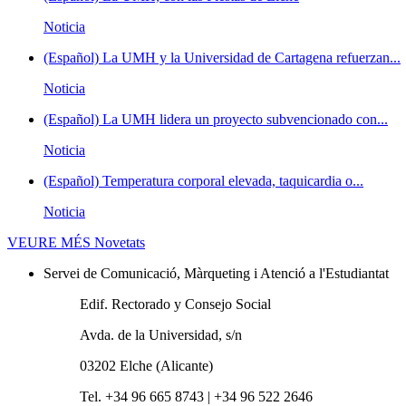
Noticia
(Español) La UMH y la Universidad de Cartagena refuerzan...
Noticia
(Español) La UMH lidera un proyecto subvencionado con...
Noticia
(Español) Temperatura corporal elevada, taquicardia o...
Noticia
VEURE MÉS
Novetats
Servei de Comunicació, Màrqueting i Atenció a l'Estudiantat
Edif. Rectorado y Consejo Social
Avda. de la Universidad, s/n
03202 Elche (Alicante)
Tel. +34 96 665 8743 | +34 96 522 2646