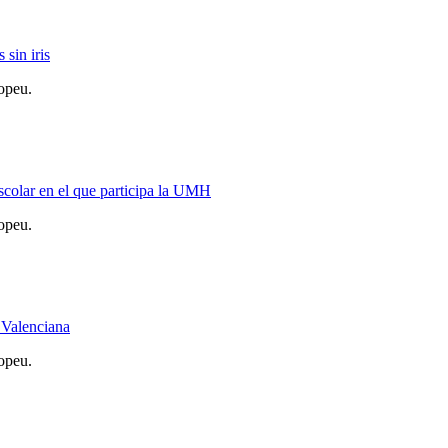
 sin iris
opeu.
scolar en el que participa la UMH
opeu.
 Valenciana
opeu.