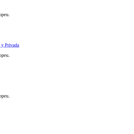
opeu.
 y Privada
opeu.
opeu.