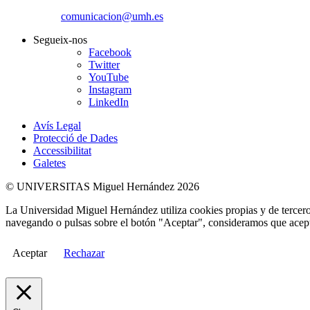
comunicacion@umh.es
Segueix-nos
Facebook
Twitter
YouTube
Instagram
LinkedIn
Avís Legal
Protecció de Dades
Accessibilitat
Galetes
© UNIVERSITAS Miguel Hernández 2026
La Universidad Miguel Hernández utiliza cookies propias y de terceros
navegando o pulsas sobre el botón "Aceptar", consideramos que acepta
Aceptar
Rechazar