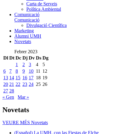
Carta de Serveis
Política Ambiental
Comunicació
Comunicació
Divulgació Científica
Marketing
Alumni UMH
Novetats
Febrer 2023
Dl
Dt
Dc
Dj
Dv
Ds
Dg
1
2
3
4
5
6
7
8
9
10
11
12
13
14
15
16
17
18
19
20
21
22
23
24
25
26
27
28
« Gen
Mar »
Novetats
VEURE MÉS
Novetats
(Español) La UMH, con las Fiestas de Elche