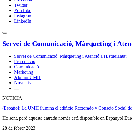
Twitter
YouTube
Instagram
LinkedIn
Servei de Comunicació, Màrqueting i Atenc
Servei de Comunicació, Màrqueting i Atenció a l'Estudiantat
Presentació
Comunicació
Marketing
Alumni UMH
Novetats
NOTICIA
(Español) La UMH ilumina el edificio Rectorado y Consejo Social de
Ho sent, però aquesta entrada només està disponible en Espanyol Eur
28 de febrer 2023