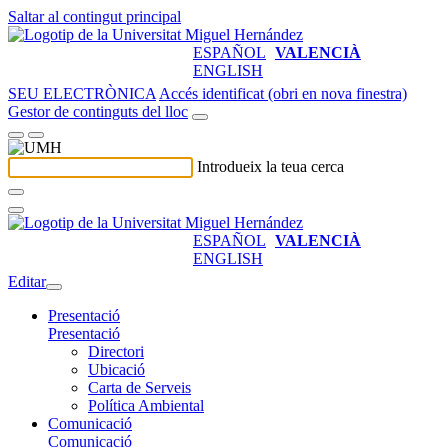
Saltar al contingut principal
ESPAÑOL
VALENCIÀ
ENGLISH
SEU ELECTRÒNICA
Accés identificat (obri en nova finestra)
Gestor de continguts del lloc
Introdueix la teua cerca
ESPAÑOL
VALENCIÀ
ENGLISH
Editar
Presentació
Presentació
Directori
Ubicació
Carta de Serveis
Política Ambiental
Comunicació
Comunicació