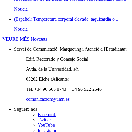
Noticia
(Español) Temperatura corporal elevada, taquicardia o...
Noticia
VEURE MÉS
Novetats
Servei de Comunicació, Màrqueting i Atenció a l'Estudiantat
Edif. Rectorado y Consejo Social
Avda. de la Universidad, s/n
03202 Elche (Alicante)
Tel. +34 96 665 8743 | +34 96 522 2646
comunicacion@umh.es
Segueix-nos
Facebook
Twitter
YouTube
Instagram