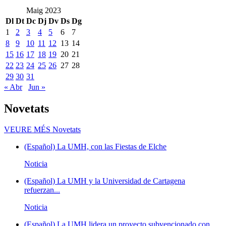
Maig 2023
Dl
Dt
Dc
Dj
Dv
Ds
Dg
1
2
3
4
5
6
7
8
9
10
11
12
13
14
15
16
17
18
19
20
21
22
23
24
25
26
27
28
29
30
31
« Abr
Jun »
Novetats
VEURE MÉS
Novetats
(Español) La UMH, con las Fiestas de Elche
Noticia
(Español) La UMH y la Universidad de Cartagena
refuerzan...
Noticia
(Español) La UMH lidera un proyecto subvencionado con...