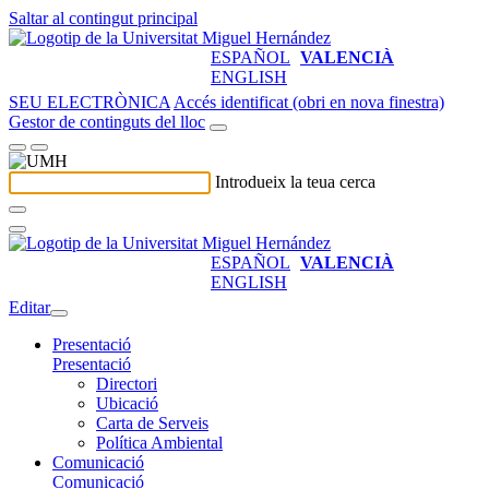
Saltar al contingut principal
ESPAÑOL
VALENCIÀ
ENGLISH
SEU ELECTRÒNICA
Accés identificat (obri en nova finestra)
Gestor de continguts del lloc
Introdueix la teua cerca
ESPAÑOL
VALENCIÀ
ENGLISH
Editar
Presentació
Presentació
Directori
Ubicació
Carta de Serveis
Política Ambiental
Comunicació
Comunicació