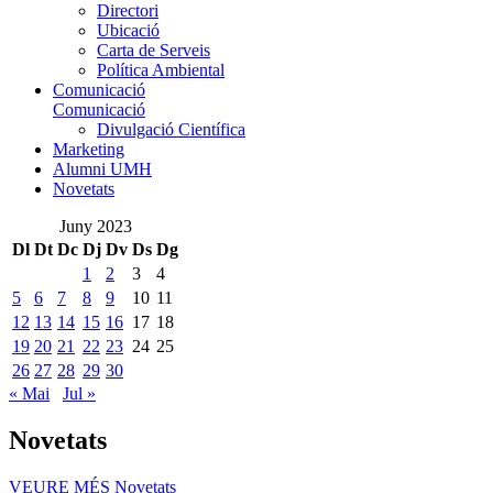
Directori
Ubicació
Carta de Serveis
Política Ambiental
Comunicació
Comunicació
Divulgació Científica
Marketing
Alumni UMH
Novetats
Juny 2023
Dl
Dt
Dc
Dj
Dv
Ds
Dg
1
2
3
4
5
6
7
8
9
10
11
12
13
14
15
16
17
18
19
20
21
22
23
24
25
26
27
28
29
30
« Mai
Jul »
Novetats
VEURE MÉS
Novetats