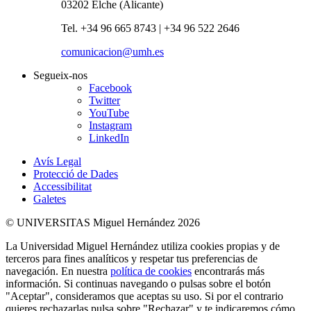
03202 Elche (Alicante)
Tel. +34 96 665 8743 | +34 96 522 2646
comunicacion@umh.es
Segueix-nos
Facebook
Twitter
YouTube
Instagram
LinkedIn
Avís Legal
Protecció de Dades
Accessibilitat
Galetes
© UNIVERSITAS Miguel Hernández 2026
La Universidad Miguel Hernández utiliza cookies propias y de
terceros para fines analíticos y respetar tus preferencias de
navegación. En nuestra
política de cookies
encontrarás más
información. Si continuas navegando o pulsas sobre el botón
"Aceptar", consideramos que aceptas su uso. Si por el contrario
quieres rechazarlas pulsa sobre "Rechazar" y te indicaremos cómo