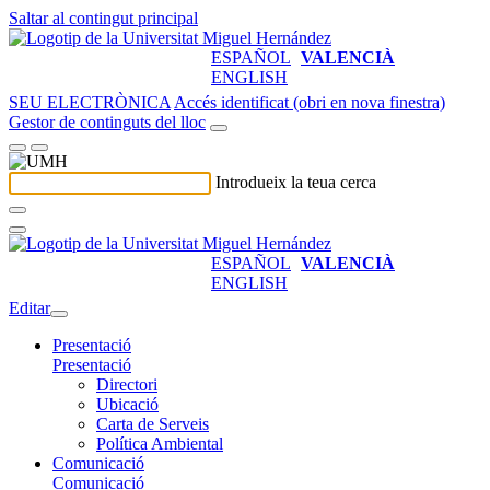
Saltar al contingut principal
ESPAÑOL
VALENCIÀ
ENGLISH
SEU ELECTRÒNICA
Accés identificat (obri en nova finestra)
Gestor de continguts del lloc
Introdueix la teua cerca
ESPAÑOL
VALENCIÀ
ENGLISH
Editar
Presentació
Presentació
Directori
Ubicació
Carta de Serveis
Política Ambiental
Comunicació
Comunicació