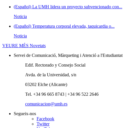
(Español) La UMH lidera un proyecto subvencionado con...
Noticia
(Español) Temperatura corporal elevada, taquicardia o...
Noticia
VEURE MÉS
Novetats
Servei de Comunicació, Màrqueting i Atenció a l'Estudiantat
Edif. Rectorado y Consejo Social
Avda. de la Universidad, s/n
03202 Elche (Alicante)
Tel. +34 96 665 8743 | +34 96 522 2646
comunicacion@umh.es
Segueix-nos
Facebook
Twitter