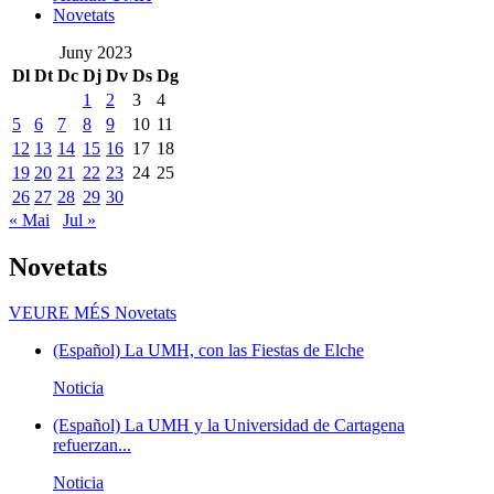
Novetats
Juny 2023
Dl
Dt
Dc
Dj
Dv
Ds
Dg
1
2
3
4
5
6
7
8
9
10
11
12
13
14
15
16
17
18
19
20
21
22
23
24
25
26
27
28
29
30
« Mai
Jul »
Novetats
VEURE MÉS
Novetats
(Español) La UMH, con las Fiestas de Elche
Noticia
(Español) La UMH y la Universidad de Cartagena
refuerzan...
Noticia