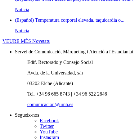
Noticia
(Español) Temperatura corporal elevada, taquicardia o...
Noticia
VEURE MÉS
Novetats
Servei de Comunicació, Màrqueting i Atenció a l'Estudiantat
Edif. Rectorado y Consejo Social
Avda. de la Universidad, s/n
03202 Elche (Alicante)
Tel. +34 96 665 8743 | +34 96 522 2646
comunicacion@umh.es
Segueix-nos
Facebook
Twitter
YouTube
Instagram