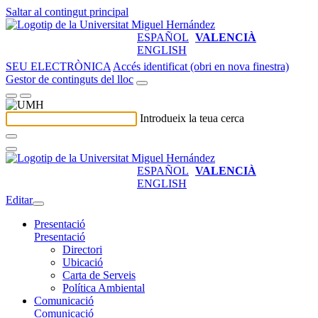
Saltar al contingut principal
ESPAÑOL
VALENCIÀ
ENGLISH
SEU ELECTRÒNICA
Accés identificat (obri en nova finestra)
Gestor de continguts del lloc
Introdueix la teua cerca
ESPAÑOL
VALENCIÀ
ENGLISH
Editar
Presentació
Presentació
Directori
Ubicació
Carta de Serveis
Política Ambiental
Comunicació
Comunicació