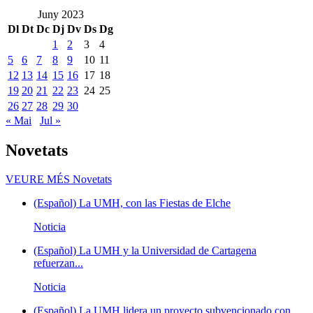
Juny 2023
Dl
Dt
Dc
Dj
Dv
Ds
Dg
1
2
3
4
5
6
7
8
9
10
11
12
13
14
15
16
17
18
19
20
21
22
23
24
25
26
27
28
29
30
« Mai
Jul »
Novetats
VEURE MÉS
Novetats
(Español) La UMH, con las Fiestas de Elche
Noticia
(Español) La UMH y la Universidad de Cartagena
refuerzan...
Noticia
(Español) La UMH lidera un proyecto subvencionado con...