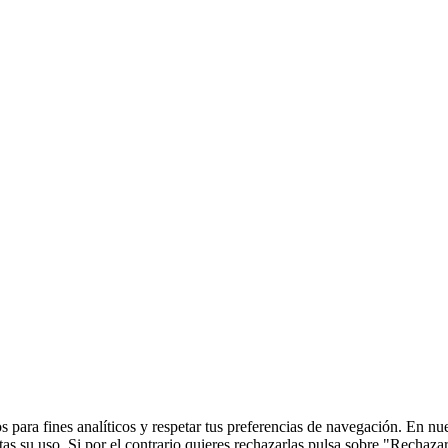
 para fines analíticos y respetar tus preferencias de navegación. En nu
s su uso. Si por el contrario quieres rechazarlas pulsa sobre "Rechaza