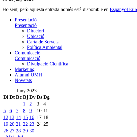
Ho sent, però aquesta entrada només està disponible en
Espanyol Eur
Presentació
Presentació
Directori
Ubicació
Carta de Serveis
Política Ambiental
Comunicació
Comunicació
Divulgació Científica
Marketing
Alumni UMH
Novetats
Juny 2023
Dl
Dt
Dc
Dj
Dv
Ds
Dg
1
2
3
4
5
6
7
8
9
10
11
12
13
14
15
16
17
18
19
20
21
22
23
24
25
26
27
28
29
30