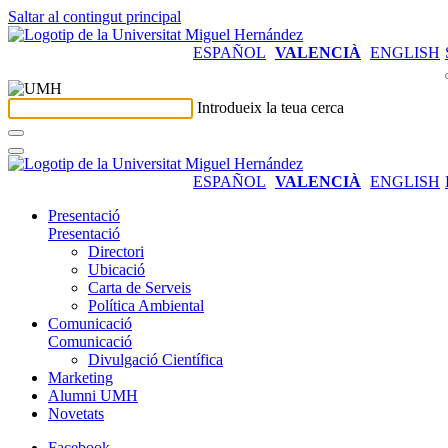
Saltar al contingut principal
ESPAÑOL
VALENCIÀ
ENGLISH
Introdueix la teua cerca
ESPAÑOL
VALENCIÀ
ENGLISH
Presentació
Presentació
Directori
Ubicació
Carta de Serveis
Política Ambiental
Comunicació
Comunicació
Divulgació Científica
Marketing
Alumni UMH
Novetats
Facebook