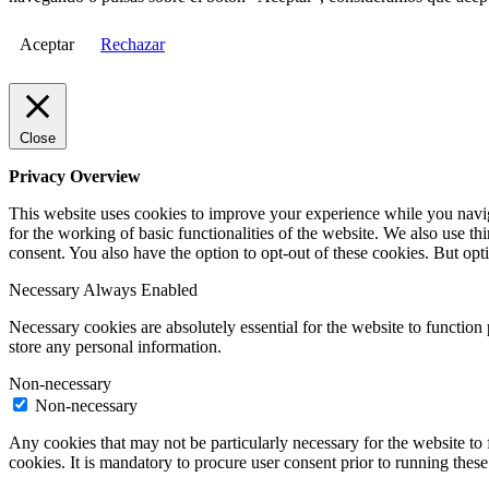
Aceptar
Rechazar
Close
Privacy Overview
This website uses cookies to improve your experience while you naviga
for the working of basic functionalities of the website. We also use t
consent. You also have the option to opt-out of these cookies. But op
Necessary
Always Enabled
Necessary cookies are absolutely essential for the website to function 
store any personal information.
Non-necessary
Non-necessary
Any cookies that may not be particularly necessary for the website to 
cookies. It is mandatory to procure user consent prior to running thes