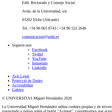
Edif. Rectorado y Consejo Social
Avda. de la Universidad, s/n
03202 Elche (Alicante)
Tel. +34 96 665 8743 | +34 96 522 2646
comunicacion@umh.es
Segueix-nos
Facebook
Twitter
YouTube
Instagram
LinkedIn
Avís Legal
Protecció de Dades
Accessibilitat
Galetes
© UNIVERSITAS Miguel Hernández 2026
La Universidad Miguel Hernández utiliza cookies propias y de terceros
navegando o pulsas sobre el botón "Aceptar", consideramos que acepta