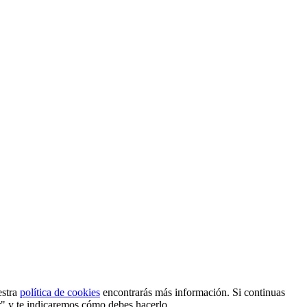
estra
política de cookies
encontrarás más información. Si continuas
r" y te indicaremos cómo debes hacerlo.