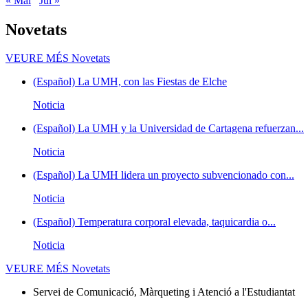
« Mai
Jul »
Novetats
VEURE MÉS
Novetats
(Español) La UMH, con las Fiestas de Elche
Noticia
(Español) La UMH y la Universidad de Cartagena refuerzan...
Noticia
(Español) La UMH lidera un proyecto subvencionado con...
Noticia
(Español) Temperatura corporal elevada, taquicardia o...
Noticia
VEURE MÉS
Novetats
Servei de Comunicació, Màrqueting i Atenció a l'Estudiantat