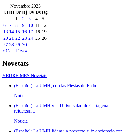
Novembre 2023
Dl
Dt
Dc
Dj
Dv
Ds
Dg
1
2
3
4
5
6
7
8
9
10
11
12
13
14
15
16
17
18
19
20
21
22
23
24
25
26
27
28
29
30
« Oct
Des »
Novetats
VEURE MÉS
Novetats
(Español) La UMH, con las Fiestas de Elche
Noticia
(Español) La UMH y la Universidad de Cartagena
refuerzan...
Noticia
(Español) La UMH lidera un proyecto subvencionado con...