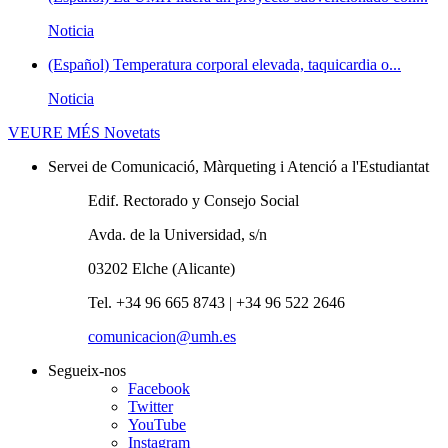
Noticia
(Español) Temperatura corporal elevada, taquicardia o...
Noticia
VEURE MÉS
Novetats
Servei de Comunicació, Màrqueting i Atenció a l'Estudiantat
Edif. Rectorado y Consejo Social
Avda. de la Universidad, s/n
03202 Elche (Alicante)
Tel. +34 96 665 8743 | +34 96 522 2646
comunicacion@umh.es
Segueix-nos
Facebook
Twitter
YouTube
Instagram