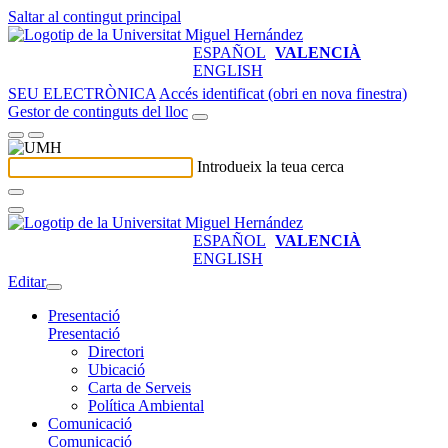
Saltar al contingut principal
ESPAÑOL
VALENCIÀ
ENGLISH
SEU ELECTRÒNICA
Accés identificat (obri en nova finestra)
Gestor de continguts del lloc
Introdueix la teua cerca
ESPAÑOL
VALENCIÀ
ENGLISH
Editar
Presentació
Presentació
Directori
Ubicació
Carta de Serveis
Política Ambiental
Comunicació
Comunicació