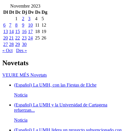
Novembre 2023
Dl
Dt
Dc
Dj
Dv
Ds
Dg
1
2
3
4
5
6
7
8
9
10
11
12
13
14
15
16
17
18
19
20
21
22
23
24
25
26
27
28
29
30
« Oct
Des »
Novetats
VEURE MÉS
Novetats
(Español) La UMH, con las Fiestas de Elche
Noticia
(Español) La UMH y la Universidad de Cartagena
refuerzan...
Noticia
(Español) La UMH lidera un proyecto subvencionado con...