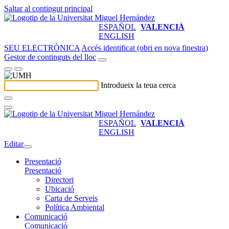
Saltar al contingut principal
ESPAÑOL
VALENCIÀ
ENGLISH
SEU ELECTRÒNICA
Accés identificat (obri en nova finestra)
Gestor de continguts del lloc
Introdueix la teua cerca
ESPAÑOL
VALENCIÀ
ENGLISH
Editar
Presentació
Presentació
Directori
Ubicació
Carta de Serveis
Política Ambiental
Comunicació
Comunicació