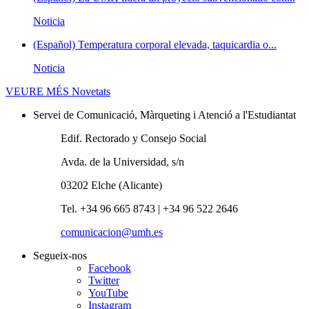
Noticia
(Español) Temperatura corporal elevada, taquicardia o...
Noticia
VEURE MÉS
Novetats
Servei de Comunicació, Màrqueting i Atenció a l'Estudiantat
Edif. Rectorado y Consejo Social
Avda. de la Universidad, s/n
03202 Elche (Alicante)
Tel. +34 96 665 8743 | +34 96 522 2646
comunicacion@umh.es
Segueix-nos
Facebook
Twitter
YouTube
Instagram